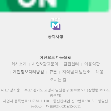
공지사항
이전으로
다음으로
회사소개
사업&광고문의
클린센터
이용약관
개인정보처리방침
큐톤
지역별 채널번호
채용
오시는 길
대표: 강지웅 | 주소: 경기도 고양시 일산동구 호수로 596 (장항동 MBC드
림센터)
사업자 등록번호: 117-81-11110 | 통신판매업 신고번호: 2015-고양일산
동-0865 | 대표전화: 031)995-0011