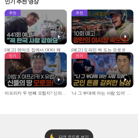
인기 추천 영상
추천
추천
[예고] 덴마크 집에서 OO이 왜 나와...? 이상할 정도로 한국을 사랑하는 우리 형을 제보합니다!
[예고] 도파민 싹 도는 모로코 야시장 투어!
인기
인기
아프리카 두 번째 모험지? 신의 땅 ‘모로코’✈️ l #위대한가이드3 l #MBCevery1 l EP.9
'나 그 부대에 아는 사람 있어' 아들뻘 군인에게 접근한 남성 l #히든아이 l #MBCevery1 l EP.94
다크 모드로 보기