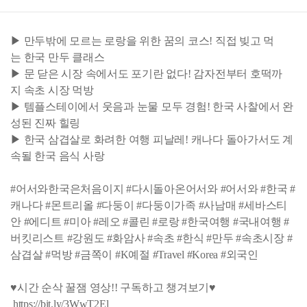
▶ 만두밖에 모르는 로랑을 위한 꿈의 코스! 직접 빚고 먹
는 한국 만두 클래스
▶ 문 닫은 시장 속에서도 포기란 없다! 감자전부터 호떡까
지 속초 시장 먹방
▶ 템플스테이에서 웃음과 눈물 모두 경험! 한국 사찰에서 완
성된 진짜 힐링
▶ 한국 삼겹살로 화려한 여행 피날레! 캐나다 돌아가서도 계
속될 한국 음식 사랑
#어서와한국은처음이지 #다시돌아온어서와 #어서와 #한국 #
캐나다 #몬트리올 #다둥이 #다둥이가족 #사남매 #세바스티
안 #에디트 #미아 #레오 #콜린 #로랑 #한국여행 #국내여행 #
버킷리스트 #강원도 #화암사 #속초 #한식 #만두 #속초시장 #
삼겹살 #먹방 #금쪽이 #K예절 #Travel #Korea #외국인
♥시간 순삭 꿀잼 영상!! 구독하고 챙겨보기♥
https://bit.ly/3WwT2El