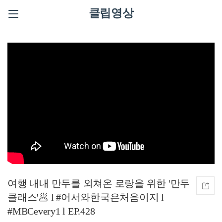
클립영상
여행 내내 만두를 외쳐온 로랑을 위한 '만두
클래스'🥟 l #어서와한국은처음이지 l
#MBCevery1 l EP.428