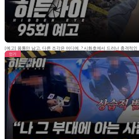
[예고] 몸통만 남고, 다른 조각은 어디에..? 시화호에서 드러난 충격적인
인기