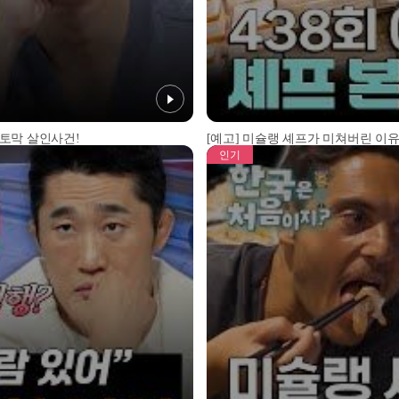
 토막 살인사건!
[예고] 미슐랭 셰프가 미쳐버린 이유
인기