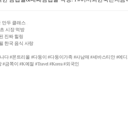
국 만두 클래스
초 시장 먹방
된 진짜 힐링
될 한국 음식 사랑
다 #몬트리올 #다둥이 #다둥이가족 #사남매 #세바스티안 #에디트 
쪽이 #K예절 #Travel #Korea #외국인