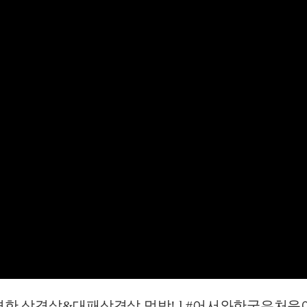
삼겹살&대패삼겹살 먹방! l #어서와한국은처음이지 l #M