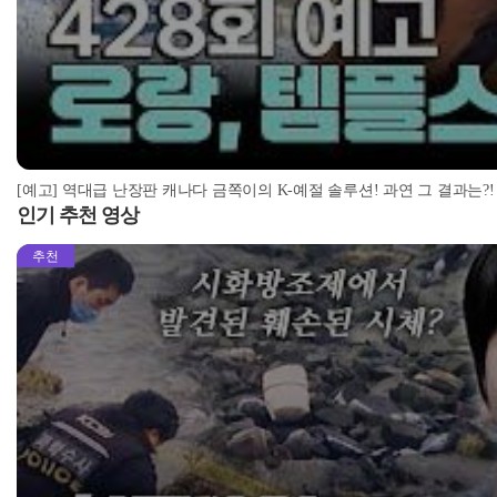
[예고] 역대급 난장판 캐나다 금쪽이의 K-예절 솔루션! 과연 그 결과는?!
인기 추천 영상
추천