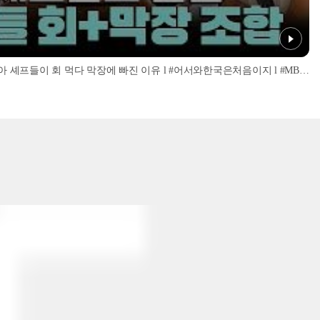
'너무 신선해서 맹맛인데...?' 이탈리아 셰프들이 회 먹다 막장에 빠진 이유 l #어서와한국은처음이지 l #MBCevery1 l EP.437