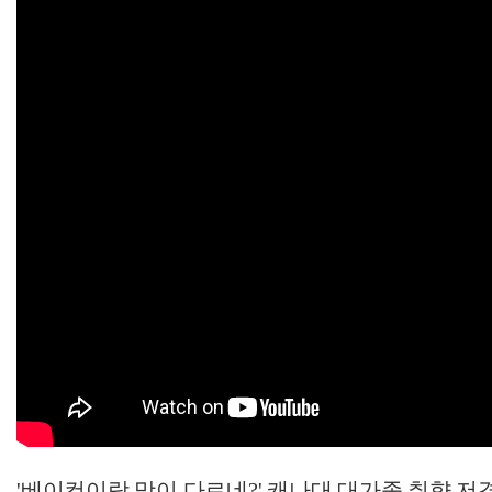
'베이컨이랑 맛이 다르네?' 캐나대 대가족 취향 저격한 