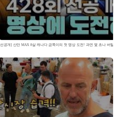
[선공개] 산만 MAX 8살 캐나다 금쪽이의 첫 명상 도전! 과연 몇 초나 버틸 