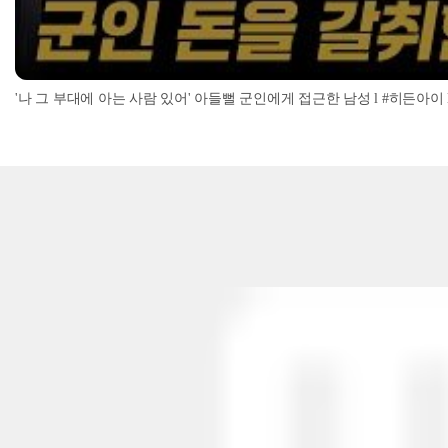
'나 그 부대에 아는 사람 있어' 아들뻘 군인에게 접근한 남성 l #히든아이 l #MBC