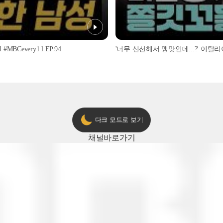
every1 l EP.94
다크 모드로 보기
채널
바로가기