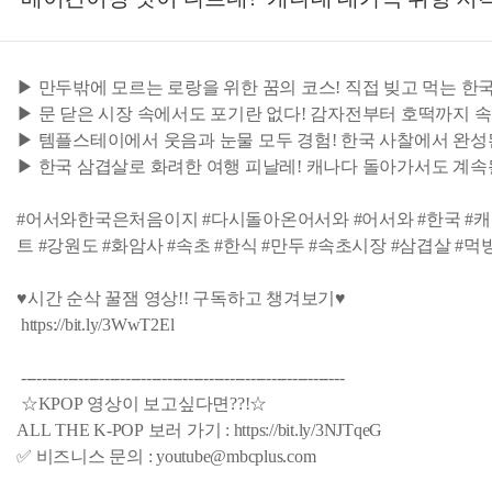
▶ 만두밖에 모르는 로랑을 위한 꿈의 코스! 직접 빚고 먹는 한
▶ 문 닫은 시장 속에서도 포기란 없다! 감자전부터 호떡까지 속
▶ 템플스테이에서 웃음과 눈물 모두 경험! 한국 사찰에서 완성
▶ 한국 삼겹살로 화려한 여행 피날레! 캐나다 돌아가서도 계속
#어서와한국은처음이지 #다시돌아온어서와 #어서와 #한국 #캐나
트 #강원도 #화암사 #속초 #한식 #만두 #속초시장 #삼겹살 #먹방 #금
♥시간 순삭 꿀잼 영상!! 구독하고 챙겨보기♥
https://bit.ly/3WwT2El
--------------------------------------------------------------
☆KPOP 영상이 보고싶다면??!☆
ALL THE K-POP 보러 가기 : https://bit.ly/3NJTqeG
✅ 비즈니스 문의 : youtube@mbcplus.com