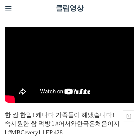
클립영상
한 쌈 한입! 캐나다 가족들이 해냈습니다!
속시원한 쌈 먹방 l #어서와한국은처음이지
l #MBCevery1 l EP.428