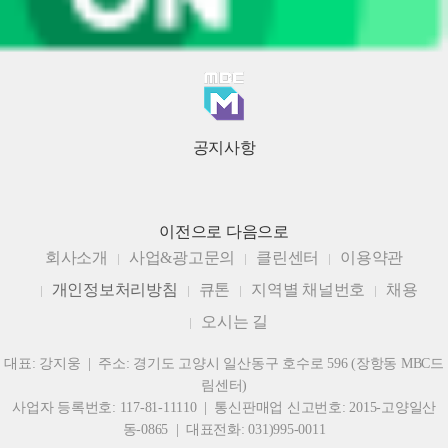
공지사항
이전으로
다음으로
회사소개
사업&광고문의
클린센터
이용약관
개인정보처리방침
큐톤
지역별 채널번호
채용
오시는 길
대표: 강지웅 | 주소: 경기도 고양시 일산동구 호수로 596 (장항동 MBC드
림센터)
사업자 등록번호: 117-81-11110 | 통신판매업 신고번호: 2015-고양일산
동-0865 | 대표전화: 031)995-0011