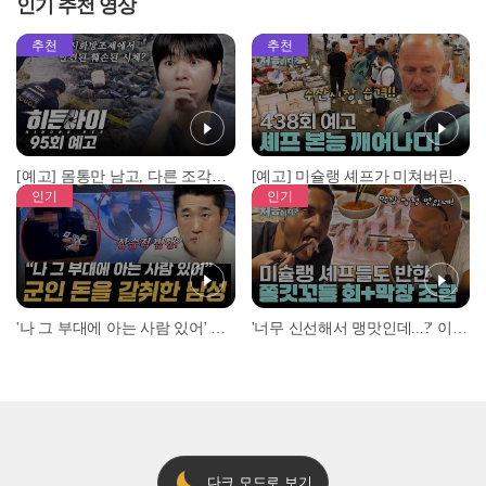
인기 추천 영상
추천
추천
[예고] 몸통만 남고, 다른 조각은 어디에..? 시화호에서 드러난 충격적인 토막 살인사건!
[예고] 미슐랭 셰프가 미쳐버린 이유! 본능이 깨어난 사건은?
인기
인기
'나 그 부대에 아는 사람 있어' 아들뻘 군인에게 접근한 남성 l #히든아이 l #MBCevery1 l EP.94
'너무 신선해서 맹맛인데...?' 이탈리아 셰프들이 회 먹다 막장에 빠진 이유 l #어서와한국은처음이지 l #MBCevery1 l EP.437
다크 모드로 보기