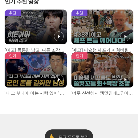
인기 추천 영상
추천
추천
[예고] 몸통만 남고, 다른 조각은 어디에..? 시화호에서 드러난 충격적인 토막 살인사건!
[예고] 미슐랭 셰프가 미쳐버린 이유! 본능이 깨어난 사건은?
인기
인기
'나 그 부대에 아는 사람 있어' 아들뻘 군인에게 접근한 남성 l #히든아이 l #MBCevery1 l EP.94
'너무 신선해서 맹맛인데...?' 이탈리아 셰프들이 회 먹다 막장에 빠진 이유 l #어서와한국은처음이지 l #MBCevery1 l EP.437
다크 모드로 보기