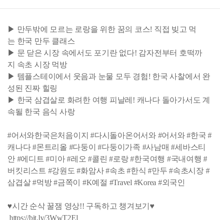
▶ 만두밖에 모르는 로랑을 위한 꿈의 코스! 직접 빚고 먹
는 한국 만두 클래스
▶ 문 닫은 시장 속에서도 포기란 없다! 감자전부터 호떡까
지 속초 시장 먹방
▶ 템플스테이에서 웃음과 눈물 모두 경험! 한국 사찰에서 완
성된 진짜 힐링
▶ 한국 삼겹살로 화려한 여행 피날레! 캐나다 돌아가서도 계
속될 한국 음식 사랑
#어서와한국은처음이지 #다시돌아온어서와 #어서와 #한국 #
캐나다 #몬트리올 #다둥이 #다둥이가족 #사남매 #세바스티
안 #에디트 #미아 #레오 #콜린 #로랑 #한국여행 #국내여행 #
버킷리스트 #강원도 #화암사 #속초 #한식 #만두 #속초시장 #
삼겹살 #먹방 #금쪽이 #K예절 #Travel #Korea #외국인
♥시간 순삭 꿀잼 영상!! 구독하고 챙겨보기♥
https://bit.ly/3WwT2El