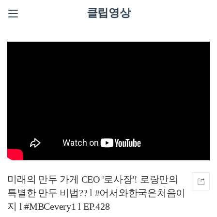
클립영상
미래의 만두 가게 CEO '로사장'! 로랑만의
특별한 만두 비법?? l #어서와한국은처음이
지 l #MBCevery1 l EP.428