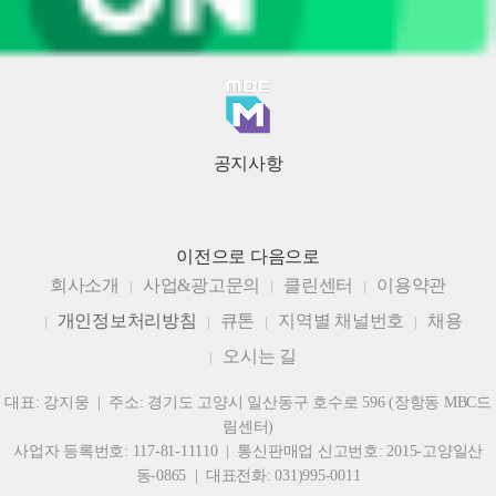
공지사항
이전으로
다음으로
회사소개
사업&광고문의
클린센터
이용약관
개인정보처리방침
큐톤
지역별 채널번호
채용
오시는 길
대표: 강지웅 | 주소: 경기도 고양시 일산동구 호수로 596 (장항동 MBC드
림센터)
사업자 등록번호: 117-81-11110 | 통신판매업 신고번호: 2015-고양일산
동-0865 | 대표전화: 031)995-0011