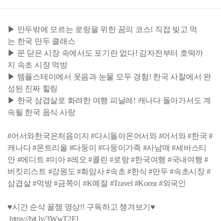
▶ 만두밖에 모르는 로랑을 위한 꿈의 코스! 직접 빚고 먹
는 한국 만두 클래스
▶ 문 닫은 시장 속에서도 포기란 없다! 감자전부터 호떡까
지 속초 시장 먹방
▶ 템플스테이에서 웃음과 눈물 모두 경험! 한국 사찰에서 완
성된 진짜 힐링
▶ 한국 삼겹살로 화려한 여행 피날레! 캐나다 돌아가서도 계
속될 한국 음식 사랑
#어서와한국은처음이지 #다시돌아온어서와 #어서와 #한국 #
캐나다 #몬트리올 #다둥이 #다둥이가족 #사남매 #세바스티
안 #에디트 #미아 #레오 #콜린 #로랑 #한국여행 #국내여행 #
버킷리스트 #강원도 #화암사 #속초 #한식 #만두 #속초시장 #
삼겹살 #먹방 #금쪽이 #K예절 #Travel #Korea #외국인
♥시간 순삭 꿀잼 영상!! 구독하고 챙겨보기♥
https://bit.ly/3WwT2El