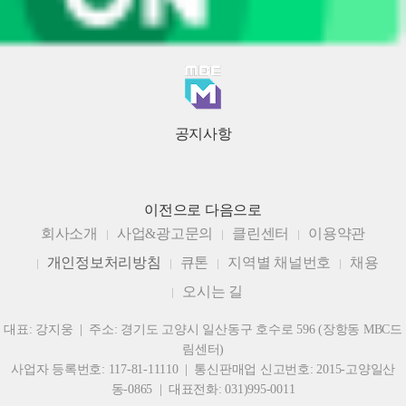
공지사항
이전으로
다음으로
회사소개
사업&광고문의
클린센터
이용약관
개인정보처리방침
큐톤
지역별 채널번호
채용
오시는 길
대표: 강지웅 | 주소: 경기도 고양시 일산동구 호수로 596 (장항동 MBC드
림센터)
사업자 등록번호: 117-81-11110 | 통신판매업 신고번호: 2015-고양일산
동-0865 | 대표전화: 031)995-0011