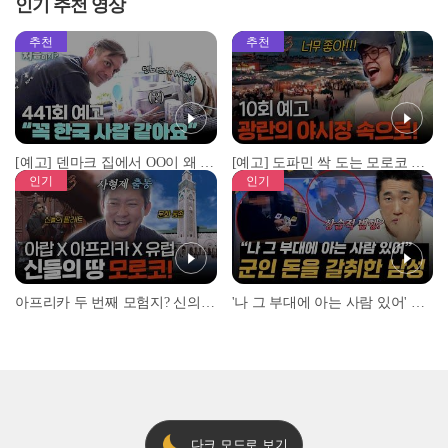
인기 추천 영상
추천
추천
[예고] 덴마크 집에서 OO이 왜 나와...? 이상할 정도로 한국을 사랑하는 우리 형을 제보합니다!
[예고] 도파민 싹 도는 모로코 야시장 투어!
인기
인기
아프리카 두 번째 모험지? 신의 땅 ‘모로코’✈️ l #위대한가이드3 l #MBCevery1 l EP.9
'나 그 부대에 아는 사람 있어' 아들뻘 군인에게 접근한 남성 l #히든아이 l #MBCevery1 l EP.94
다크 모드로 보기