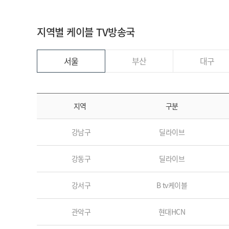
지역별 케이블 TV방송국
서울
부산
대구
지역
구분
강남구
딜라이브
강동구
딜라이브
강서구
B tv케이블
관악구
현대HCN