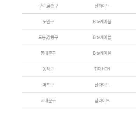
구로,금천구
딜라이브
노원구
B tv케이블
도봉,강동구
B tv케이블
동대문구
B tv케이블
동작구
현대HCN
마포구
딜라이브
서대문구
딜라이브