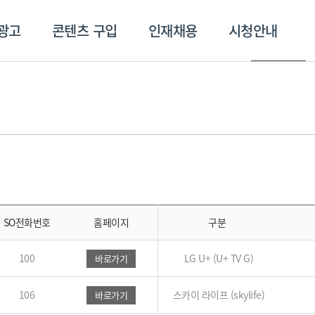
광고
콘텐츠 구입
인재채용
시청안내
SO전화번호
홈페이지
구분
100
LG U+ (U+ TV G)
바로가기
106
스카이 라이프 (skylife)
바로가기