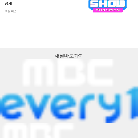
공개
쇼챔피언
채널
바로가기