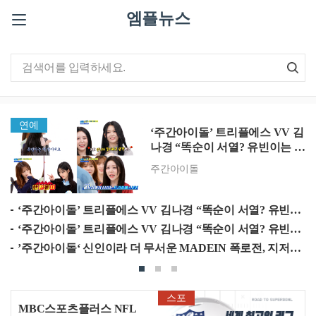
엠플뉴스
연예
‘주간아이돌’ 트리플에스 VV 김
나경 “똑순이 서열? 유빈이는 제
밑”
주간아이돌
‘주간아이돌’ 트리플에스 VV 김나경 “똑순이 서열? 유빈이
는 제 밑”
‘주간아이돌’ 트리플에스 VV 김나경 “똑순이 서열? 유빈이
는 제 밑”
’주간아이돌‘ 신인이라 더 무서운 MADEIN 폭로전, 지저분
한 멤버는?
스포
MBC스포츠플러스 NFL
츠