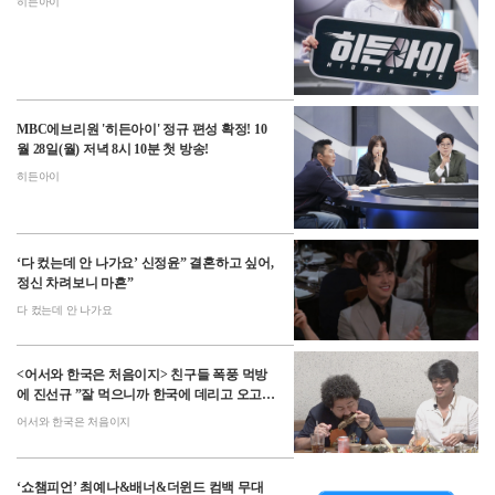
히든아이
MBC에브리원 '히든아이' 정규 편성 확정! 10
월 28일(월) 저녁 8시 10분 첫 방송!
히든아이
‘다 컸는데 안 나가요’ 신정윤” 결혼하고 싶어,
정신 차려보니 마흔”
다 컸는데 안 나가요
<어서와 한국은 처음이지> 친구들 폭풍 먹방
에 진선규 ”잘 먹으니까 한국에 데리고 오고
싶어“
어서와 한국은 처음이지
‘쇼챔피언’ 최예나&배너&더윈드 컴백 무대