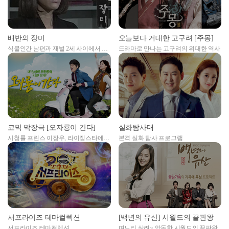
배반의 장미
오늘보다 거대한 고구려 [주몽]
식물인간 남편과 재벌 2세 사이에서 갈
드라마로 만나는 고구려의 위대한 역사
등하는 여인의 이야기
코믹 막장극 [오자룡이 간다]
실화탐사대
시청률 프린스 이장우, 라이징스타에서
본격 실화 탐사 프로그램
빅스타가 된 오연서, 서현진 주연의 코
믹막장극
서프라이즈 테마컬렉션
[백년의 유산] 시월드의 끝판왕
서프라이즈 테마컬렉션
며느리 살려~ 악독한 시월드의 끝판왕