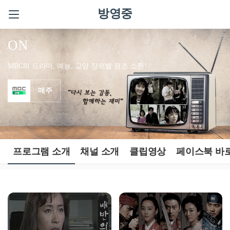
방영중
ON
MBC의 드라마, 예능, 교양 장르별 원조 소환!
매주
프로그램 소개
채널 소개
클립영상
페이스북 바