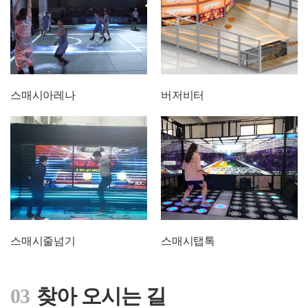
스매시아레나
버저비터
스매시줄넘기
스매시탭톡
03
찾아 오시는 길