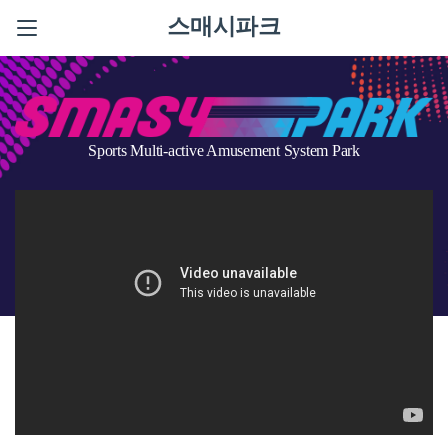
스매시파크
Sports Multi-active Amusement System Park