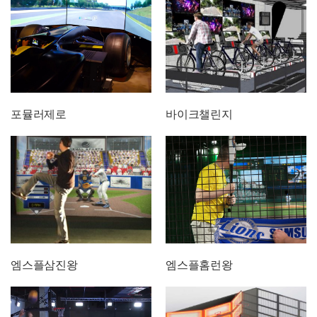
포뮬러제로
바이크챌린지
엠스플삼진왕
엠스플홈런왕