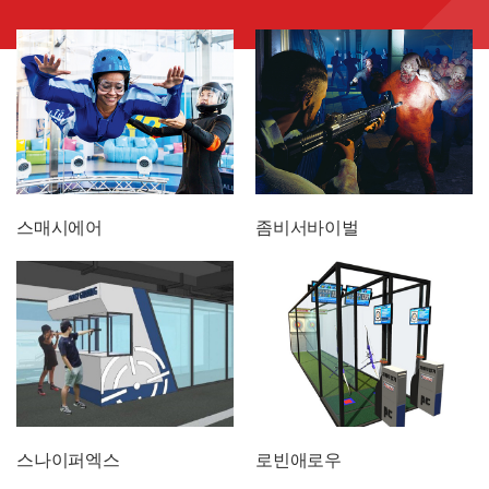
스매시에어
좀비서바이벌
스나이퍼엑스
로빈애로우