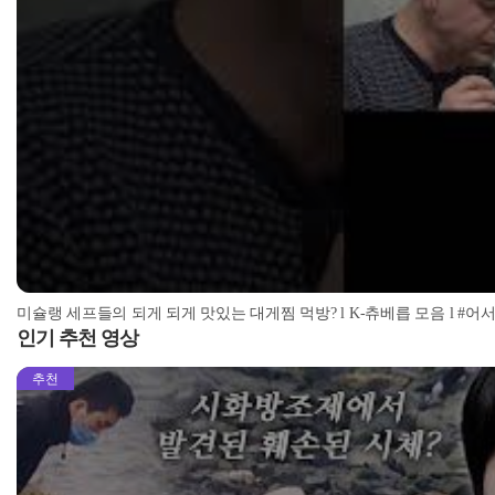
미슐랭 세프들의 되게 되게 맛있는 대게찜 먹방? l K-츄베릅 모음 l #어서와한국은
인기 추천 영상
추천