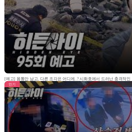
[예고] 몸통만 남고, 다른 조각은 어디에..? 시화호에서 드러난 충격적인
인기