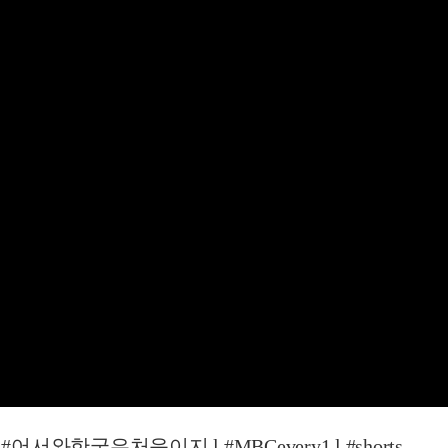
서와한국은처음이지 l #MBCevery1 l #shorts