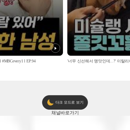
every1 l EP.94
다크 모드로 보기
채널
바로가기