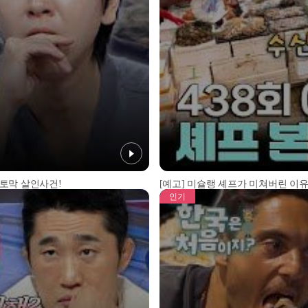
 토막 살인사건!
[예고] 미슐랭 셰프가 미쳐버린 이유
인기