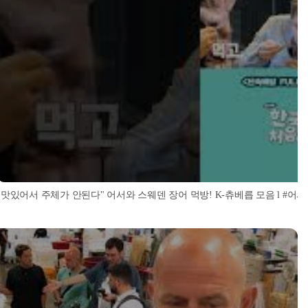
"맛있어서 주체가 안된다" 어서와 스웨덴 장어 먹방! K-츄베릅 모음 l #어서와한국은처