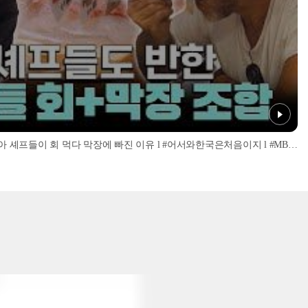
'너무 신선해서 맹맛인데...?' 이탈리아 셰프들이 회 먹다 막장에 빠진 이유 l #어서와한국은처음이지 l #MBCevery1 l EP.437