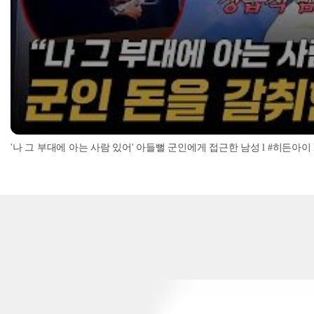
'나 그 부대에 아는 사람 있어' 아들뻘 군인에게 접근한 남성 l #히든아이 l #MBC