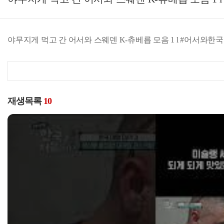
야무지게 먹고 간 어서와 스웨덴 K-츄베릅 모음 1 l #어서와한국은처음이지
재생목록
10