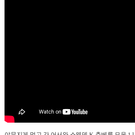
야무지게 먹고 간 어서와 스웨덴 K-츄베릅 모음 1 l #어