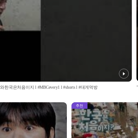
처음이지 l #MBCevery1 l #shorts l #대게먹방
추천