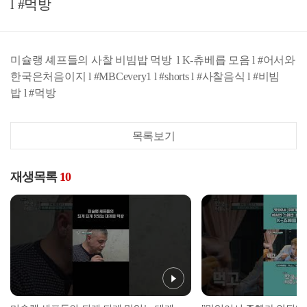
l #먹방
미슐랭 셰프들의 사찰 비빔밥 먹방 l K-츄베릅 모음 l #어서와
한국은처음이지 l #MBCevery1 l #shorts l #사찰음식 l #비빔
밥 l #먹방
목록보기
재생목록
10