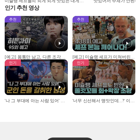
미슐랭 세프들의 되게 되게 맛있는 대게찜 먹방? l K-츄베릅 모음 l #어서와한국은처음이지 l #MBCevery1 l #shorts l #대게먹방
인기 추천 영상
추천
추천
[예고] 몸통만 남고, 다른 조각은 어디에..? 시화호에서 드러난 충격적인 토막 살인사건!
[예고] 미슐랭 셰프가 미쳐버린 이유! 본능이 깨어난 사건은?
인기
인기
'나 그 부대에 아는 사람 있어' 아들뻘 군인에게 접근한 남성 l #히든아이 l #MBCevery1 l EP.94
'너무 신선해서 맹맛인데...?' 이탈리아 셰프들이 회 먹다 막장에 빠진 이유 l #어서와한국은처음이지 l #MBCevery1 l EP.437