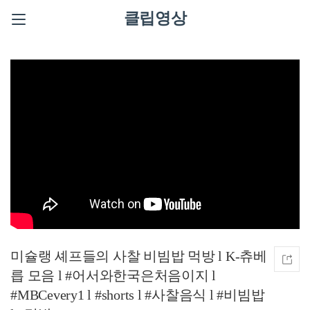
클립영상
미슐랭 셰프들의 사찰 비빔밥 먹방 l K-츄베
릅 모음 l #어서와한국은처음이지 l
#MBCevery1 l #shorts l #사찰음식 l #비빔밥