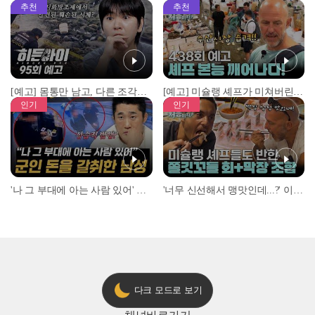
추천
추천
[예고] 몸통만 남고, 다른 조각은 어디에..? 시화호에서 드러난 충격적인 토막 살인사건!
[예고] 미슐랭 셰프가 미쳐버린 이유! 본능이 깨어난 사건은?
인기
인기
'나 그 부대에 아는 사람 있어' 아들뻘 군인에게 접근한 남성 l #히든아이 l #MBCevery1 l EP.94
'너무 신선해서 맹맛인데...?' 이탈리아 셰프들이 회 먹다 막장에 빠진 이유 l #어서와한국은처음이지 l #MBCevery1 l EP.437
다크 모드로 보기