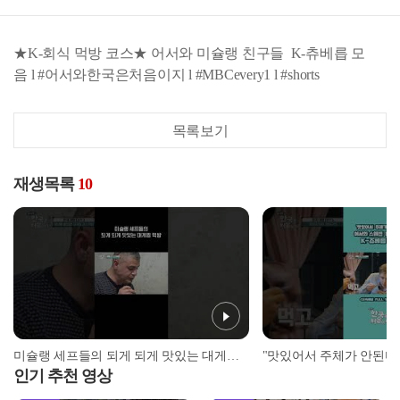
★K-회식 먹방 코스★ 어서와 미슐랭 친구들 K-츄베릅 모
음 l #어서와한국은처음이지 l #MBCevery1 l #shorts
목록보기
재생목록
10
미슐랭 세프들의 되게 되게 맛있는 대게찜 먹방? l K-츄베릅 모음 l #어서와한국은처음이지 l #MBCevery1 l #shorts l #대게먹방
인기 추천 영상