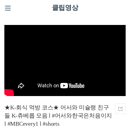
클립영상
★K-회식 먹방 코스★ 어서와 미슐랭 친구
들 K-츄베릅 모음 l #어서와한국은처음이지
l #MBCevery1 l #shorts