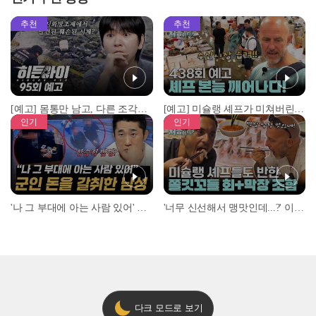
추천
추천
[예고] 몸통만 남고, 다른 조각은 어디에..? 시화호에서 드러난 충격적인 토막 살인사건!
[예고] 미슐랭 셰프가 미쳐버린 이유! 본능이 깨어난 사건은?
인기
인기
'나 그 부대에 아는 사람 있어' 아들뻘 군인에게 접근한 남성 l #히든아이 l #MBCevery1 l EP.94
'너무 신선해서 맹맛인데...?' 이탈리아 셰프들이 회 먹다 막장에 빠진 이유 l #어서와한국은처음이지 l #MBCevery1 l EP.437
다크 모드로 보기