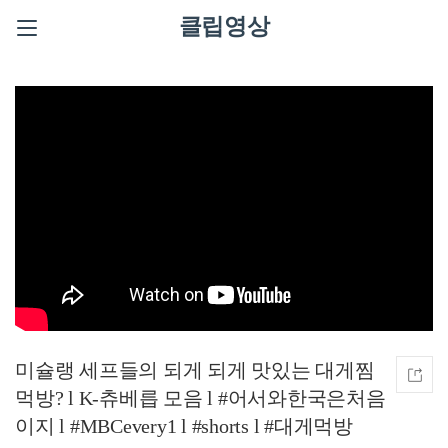
클립영상
미슐랭 세프들의 되게 되게 맛있는 대게찜
먹방? l K-츄베릅 모음 l #어서와한국은처음
이지 l #MBCevery1 l #shorts l #대게먹방