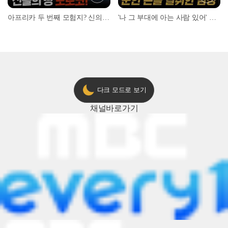
아프리카 두 번째 모험지? 신의 땅 ‘모로코’✈️ l #위대한가이드3 l #MBCevery1 l EP.9
'나 그 부대에 아는 사람 있어' 아들뻘 군인에게 접근한 남성 l #히든아이 l #MBCevery1 l EP.94
다크 모드로 보기
채널
바로가기