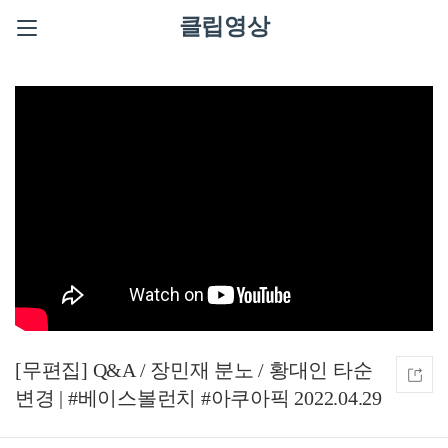
클립영상
[무편집] Q&A / 장민재 분노 / 황대인 타순
변경 | #베이스볼런치 #아쿠아픽 2022.04.29