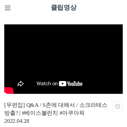
클립영상
[무편집] Q&A / S존에 대해서 / 소크라테스
방출? | #베이스볼런치 #아쿠아픽
2022.04.28