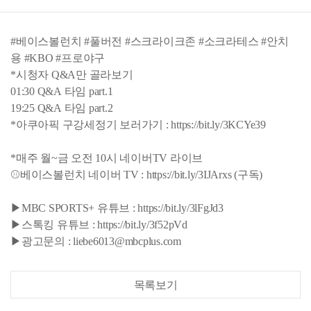
#베이스볼런치 #풀버전 #스크라이크존 #소크라테스 #안치
용 #KBO #프로야구
*시청자 Q&A만 골라보기
01:30 Q&A 타임 part.1
19:25 Q&A 타임 part.2
*아쿠아픽 구강세정기 보러가기 : https://bit.ly/3KCYe39
*매주 월~금 오전 10시 네이버TV 라이브
⚾베이스볼런치 네이버 TV : https://bit.ly/3IJArxs (구독)
▶MBC SPORTS+ 유튜브 : https://bit.ly/3lFgJd3
▶스톡킹 유튜브 : https://bit.ly/3f52pVd
▶광고문의 : liebe6013@mbcplus.com
목록보기