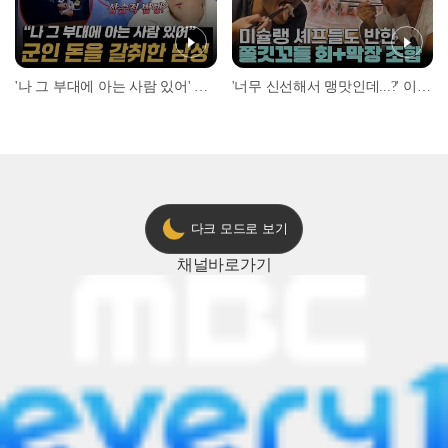
'나 그 부대에 아는 사람 있어' 아들뻘 군인에게 접근한 남성 l #히든아이 l #MBCevery1 l EP.94
'너무 신선해서 맹맛인데...?' 이탈리아 셰프들이 회 먹다 막장에 빠진 이유 l #어서와한국은처음이지 l #MBCevery1 l EP.437
다크 모드로 보기
채널
바로가기