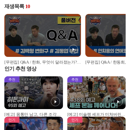
재생목록
10
[무편집] Q&A / 한화, 무엇이 달라졌는가? / 시즌 첫 트레이드 누가 더 이득? | #베이스볼런치 #아쿠아픽 2022.04.25
인기 추천 영상
추천
추천
[예고] 몸통만 남고, 다른 조각은 어디에..? 시화호에서 드러난 충격적인 토막 살인사건!
[예고] 미슐랭 셰프가 미쳐버린 이유! 본능이 깨어난 사건은?
인기
인기