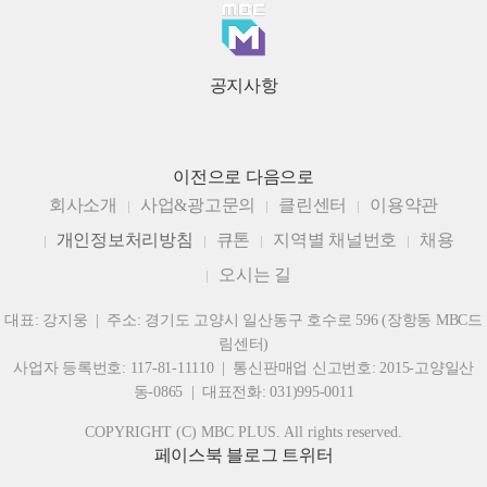
공지사항
이전으로
다음으로
회사소개
사업&광고문의
클린센터
이용약관
개인정보처리방침
큐톤
지역별 채널번호
채용
오시는 길
대표: 강지웅 | 주소: 경기도 고양시 일산동구 호수로 596 (장항동 MBC드
림센터)
사업자 등록번호: 117-81-11110 | 통신판매업 신고번호: 2015-고양일산
동-0865 | 대표전화: 031)995-0011
COPYRIGHT (C) MBC PLUS. All rights reserved.
페이스북
블로그
트위터