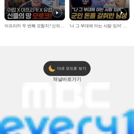
아프리카 두 번째 모험지? 신의 땅 ‘모로코’✈️ l #위대한가이드3 l #MBCevery1 l EP.9
'나 그 부대에 아는 사람 있어' 아들뻘 군인에게 접근한 남성 l #히든아이 l #MBCevery1 l EP.94
다크 모드로 보기
채널
바로가기