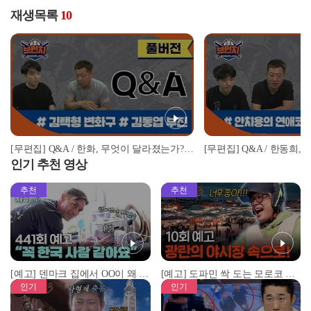
재생목록
10
[무편집] Q&A / 한화, 무엇이 달라졌는가? / 시즌 첫 트레이드 누가 더 이득? | #베이스볼런치 #아쿠아픽 2022.04.25
인기 추천 영상
추천
추천
[예고] 덴마크 집에서 OO이 왜 나와...? 이상할 정도로 한국을 사랑하는 우리 형을 제보합니다!
[예고] 도파민 싹 도는 모로코 야시장 투어!
인기
인기