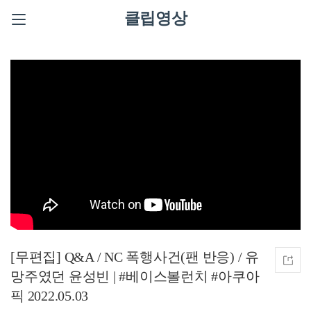
클립영상
[무편집] Q&A / NC 폭행사건(팬 반응) / 유
망주였던 윤성빈 | #베이스볼런치 #아쿠아
픽 2022.05.03