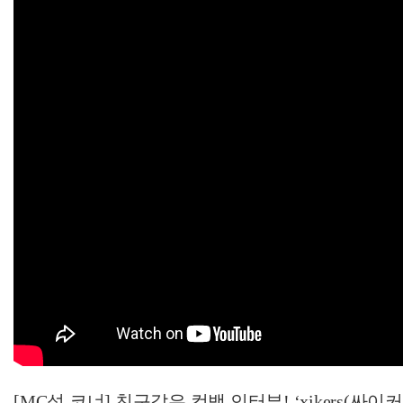
[MC석 코너] 친구같은 컴백 인터뷰! ‘xikers(싸이커스)’ 나!