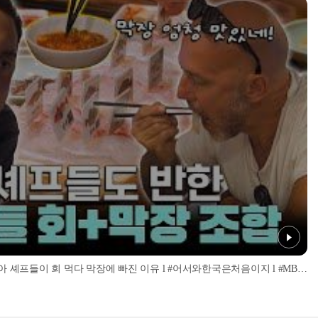
'너무 신선해서 맹맛인데...?' 이탈리아 셰프들이 회 먹다 막장에 빠진 이유 l #어서와한국은처음이지 l #MBCevery1 l EP.437