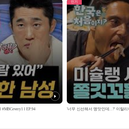
인기
every1 l EP.94