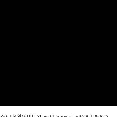
왔어✋🏻 l Show Champion l EP.599 l 260603