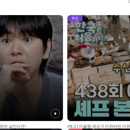
추천
 토막 살인사건!
[예고] 미슐랭 셰프가 미쳐버린 이유