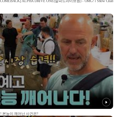
[COMEBACK] ALPHA DRIVE ONE(알파드라이브원) - OMG! l Show Champion l
! 본능이 깨어난 사건은?