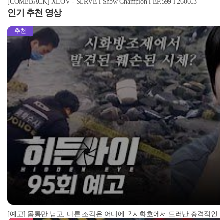
[COMEBACK] XLOV - SERVE l Show Champion l EP.599 l 260603
인기 추천 영상
추천
[예고] 몸통만 남고, 다른 조각은 어디에..? 시화호에서 드러난 충격적인