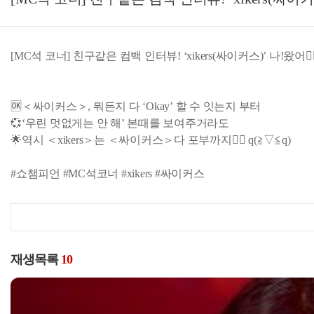
[MC석 코너] 친구같은 컴백 인터뷰! ‘xikers(싸이커스)’ 나!왔어✋🏻 l Sho
🆗＜싸이커스＞, 뭐든지 다 ‘Okay’ 할 수 잇는지 부터
💞‘우린 멋없게는 안 해’ 본때를 보여주거라도
🌟역시 ＜xikers＞는 ＜싸이커스＞다 포부까지✋🏻 q(≧▽≦q)
#쇼챔피언 #MC석코너 #xikers #싸이커스
재생목록
10