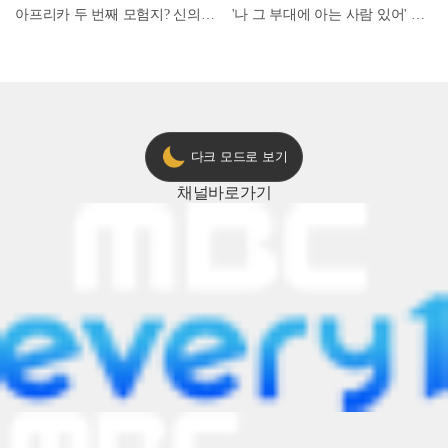
아프리카 두 번째 모험지? 신의 땅 ‘모로코’✈️ l #위대한가이드3 l #MBCevery1 l EP.9
'나 그 부대에 아는 사람 있어' 아들뻘 군인에게 접근한 남성 l #히든아이 l #MBCevery1 l EP.94
다크 모드로 보기
채널
바로가기