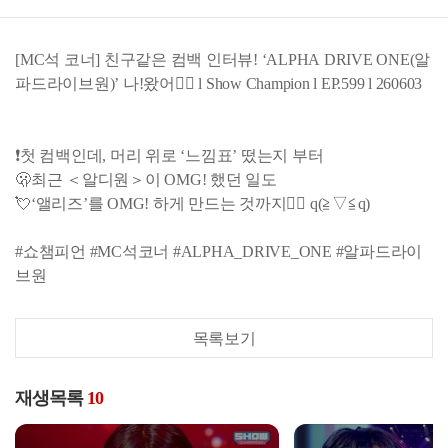
[MC석 코너] 친구같은 컴백 인터뷰! ‘ALPHA DRIVE ONE(알
파드라이브원)’ 나!왔어✋🏻 l Show Champion l EP.599 l 260603
❗첫 컴백인데, 머리 위로 ‘느낌표’ 떴는지 부터
🫢최근 ＜알디원＞이 OMG! 했던 일도
💘‘앨리즈’를 OMG! 하게 만드는 것까지✋🏻 q(≧▽≦q)
#쇼챔피언 #MC석코너 #ALPHA_DRIVE_ONE #알파드라이
브원
목록보기
재생목록
10