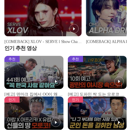
[COMEBACK] XLOV - SERVE l Show Champion l EP.599 l 260603
인기 추천 영상
추천
추천
[예고] 덴마크 집에서 OO이 왜 나와...? 이상할 정도로 한국을 사랑하는 우리 형을 제보합니다!
[예고] 도파민 싹 도는 모로코 야시장 투어!
인기
인기