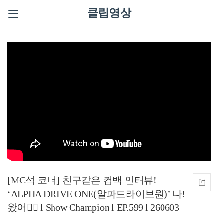
클립영상
[MC석 코너] 친구같은 컴백 인터뷰!
‘ALPHA DRIVE ONE(알파드라이브원)’ 나!
왔어✋🏻 l Show Champion l EP.599 l 260603