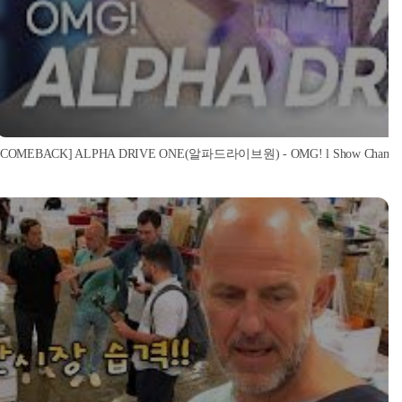
[COMEBACK] ALPHA DRIVE ONE(알파드라이브원) - OMG! l Show Champion l