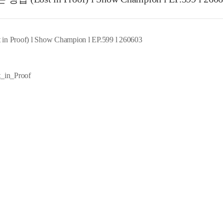
f) l Show Champion l EP.599 l 260603
n_Proof