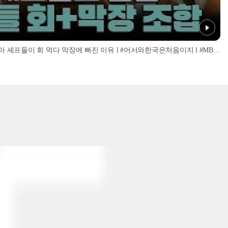
'너무 신선해서 맹맛인데...?' 이탈리아 셰프들이 회 먹다 막장에 빠진 이유 l #어서와한국은처음이지 l #MBCevery1 l EP.437