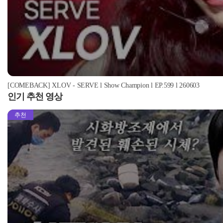
[COMEBACK] XLOV - SERVE l Show Champion l EP.599 l 260603
인기 추천 영상
추천