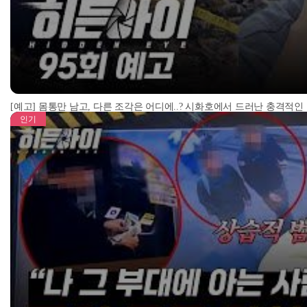
[예고] 몸통만 남고, 다른 조각은 어디에..? 시화호에서 드러난 충격적인
인기