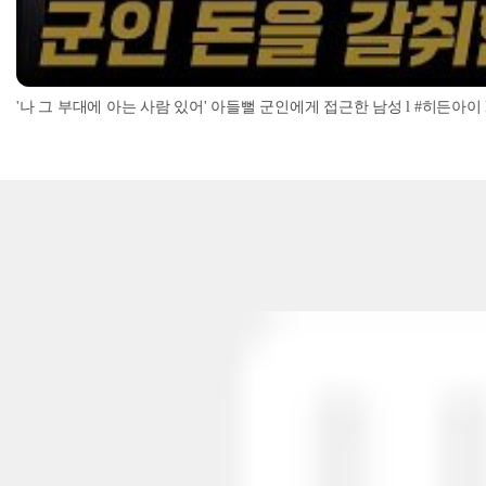
'나 그 부대에 아는 사람 있어' 아들뻘 군인에게 접근한 남성 l #히든아이 l #MBC