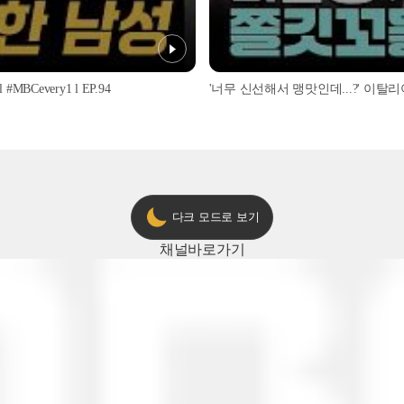
every1 l EP.94
다크 모드로 보기
채널
바로가기