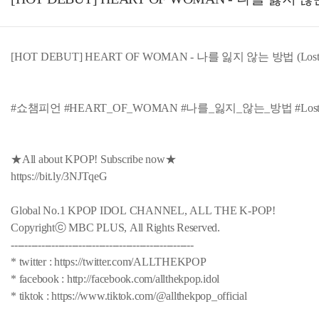
[HOT DEBUT] HEART OF WOMAN - 나를 잃지 않는 방법 (Lost in Proo
#쇼챔피언 #HEART_OF_WOMAN #나를_잃지_않는_방법 #Lost_i
★All about KPOP! Subscribe now★
https://bit.ly/3NJTqeG
Global No.1 KPOP IDOL CHANNEL, ALL THE K-POP!
Copyrightⓒ MBC PLUS, All Rights Reserved.
------------------------------------------------------
* twitter : https://twitter.com/ALLTHEKPOP
* facebook : http://facebook.com/allthekpop.idol
* tiktok : https://www.tiktok.com/@allthekpop_official