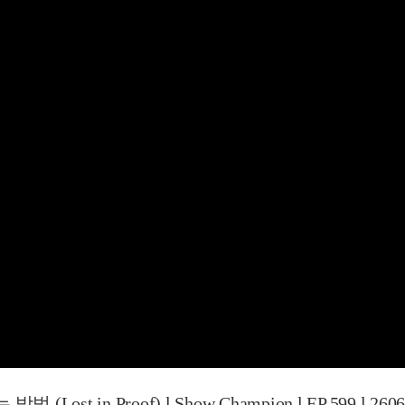
ost in Proof) l Show Champion l EP.599 l 2606