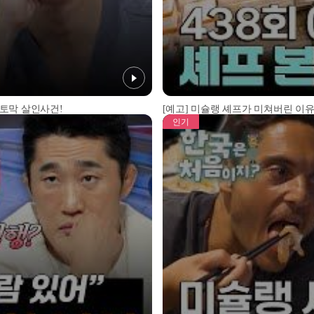
 토막 살인사건!
[예고] 미슐랭 셰프가 미쳐버린 이유
인기