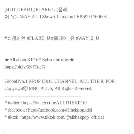
[HOT DEBUT] FLARE U (플레
어 유) - WAY 2 U l Show Champion l EP.599 l 260603
#쇼챔피언 #FLARE_U #플레어_유 #WAY_2_U
★All about KPOP! Subscribe now★
https://bit.ly/3NJTqeG
Global No.1 KPOP IDOL CHANNEL, ALL THE K-POP!
Copyrightⓒ MBC PLUS, All Rights Reserved.
------------------------------------------------------
* twitter : https://twitter.com/ALLTHEKPOP
* facebook : http://facebook.com/allthekpop.idol
* tiktok : https://www.tiktok.com/@allthekpop_official