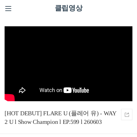
클립영상
[HOT DEBUT] FLARE U (플레어 유) - WAY
2 U l Show Champion l EP.599 l 260603