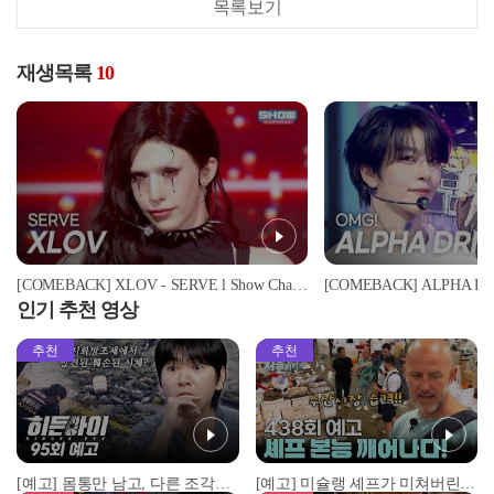
목록보기
재생목록
10
[COMEBACK] XLOV - SERVE l Show Champion l EP.599 l 260603
인기 추천 영상
추천
추천
[예고] 몸통만 남고, 다른 조각은 어디에..? 시화호에서 드러난 충격적인 토막 살인사건!
[예고] 미슐랭 셰프가 미쳐버린 이유! 본능이 깨어난 사건은?