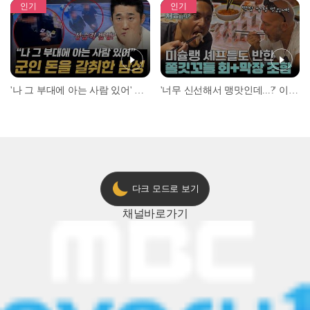
인기
인기
'나 그 부대에 아는 사람 있어' 아들뻘 군인에게 접근한 남성 l #히든아이 l #MBCevery1 l EP.94
'너무 신선해서 맹맛인데...?' 이탈리아 셰프들이 회 먹다 막장에 빠진 이유 l #어서와한국은처음이지 l #MBCevery1 l EP.437
다크 모드로 보기
채널
바로가기