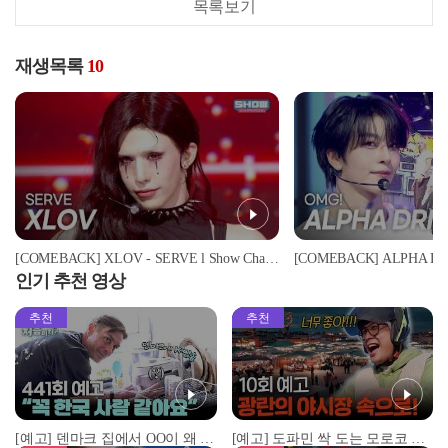
목록보기
재생목록
10
[COMEBACK] XLOV - SERVE l Show Champion l EP.599 l 260603
인기 추천 영상
추천
추천
[예고] 덴마크 집에서 OO이 왜 나와...? 이상할 정도로 한국을 사랑하는 우리 형을 제보합니다!
[예고] 도파민 싹 도는 모로코 야시장 투어!