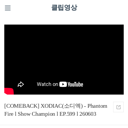
클립영상
[COMEBACK] XODIAC(소디엑) - Phantom
Fire l Show Champion l EP.599 l 260603