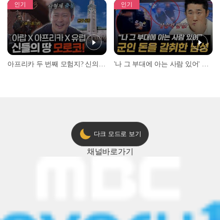
인기
인기
아프리카 두 번째 모험지? 신의 땅 ‘모로코’✈️ l #위대한가이드3 l #MBCevery1 l EP.9
'나 그 부대에 아는 사람 있어' 아들뻘 군인에게 접근한 남성 l #히든아이 l #MBCevery1 l EP.94
다크 모드로 보기
채널
바로가기