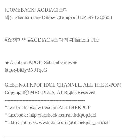
[COMEBACK] XODIAC(소디
엑) - Phantom Fire l Show Champion l EP.599 l 260603
#쇼챔피언 #XODIAC #소디엑 #Phantom_Fire
★All about KPOP! Subscribe now★
https://bit.ly/3NJTqeG
Global No.1 KPOP IDOL CHANNEL, ALL THE K-POP!
Copyrightⓒ MBC PLUS, All Rights Reserved.
------------------------------------------------------
* twitter : https://twitter.com/ALLTHEKPOP
* facebook : http://facebook.com/allthekpop.idol
* tiktok : https://www.tiktok.com/@allthekpop_official