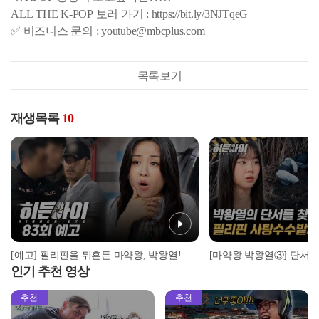
ALL THE K-POP 보러 가기 : https://bit.ly/3NJTqeG
✅ 비즈니스 문의 : youtube@mbcplus.com
목록보기
재생목록
10
[예고] 필리핀을 뒤흔든 마약왕, 박왕열! 마침내 드러난 범죄의 전말
인기 추천 영상
추천
추천