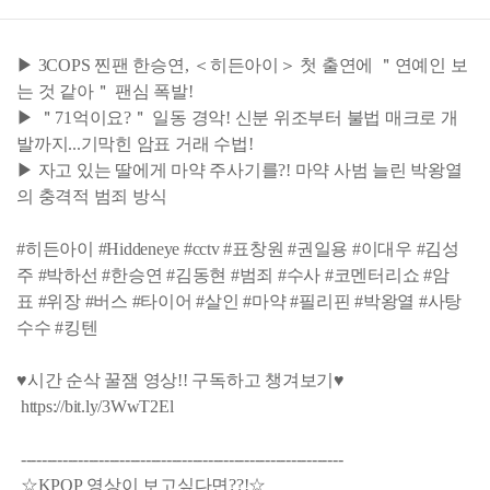
▶ 3COPS 찐팬 한승연, ＜히든아이＞ 첫 출연에 ＂연예인 보
는 것 같아＂ 팬심 폭발!
▶ ＂71억이요?＂ 일동 경악! 신분 위조부터 불법 매크로 개
발까지...기막힌 암표 거래 수법!
▶ 자고 있는 딸에게 마약 주사기를?! 마약 사범 늘린 박왕열
의 충격적 범죄 방식
#히든아이 #Hiddeneye #cctv #표창원 #권일용 #이대우 #김성
주 #박하선 #한승연 #김동현 #범죄 #수사 #코멘터리쇼 #암
표 #위장 #버스 #타이어 #살인 #마약 #필리핀 #박왕열 #사탕
수수 #킹텐
♥시간 순삭 꿀잼 영상!! 구독하고 챙겨보기♥
https://bit.ly/3WwT2El
--------------------------------------------------------------
☆KPOP 영상이 보고싶다면??!☆