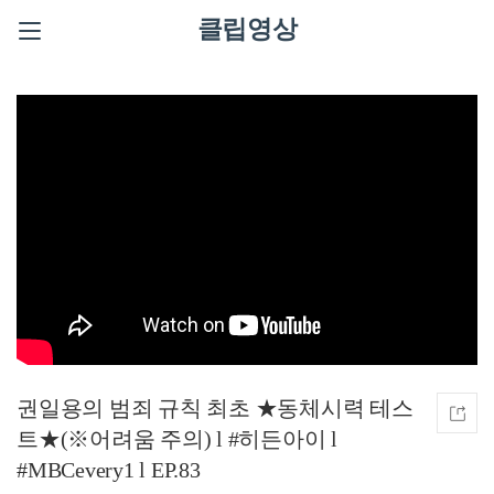
클립영상
권일용의 범죄 규칙 최초 ★동체시력 테스
트★(※어려움 주의) l #히든아이 l
#MBCevery1 l EP.83