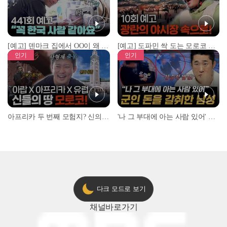
[예고] 덴마크 집에서 OO이 왜 나와...? 이상할 정도로 한국을 사랑하는 우리 형을 제보합니다!
[예고] 도파민 싹 도는 모로코 야시장 투어!
인기
인기
아프리카 두 번째 모험지? 신의 땅 ‘모로코’✈️ l #위대한가이드3 l #MBCevery1 l EP.9
'나 그 부대에 아는 사람 있어' 아들뻘 군인에게 접근한 남성 l #히든아이 l #MBCevery1 l EP.94
다크 모드로 보기
채널
바로가기