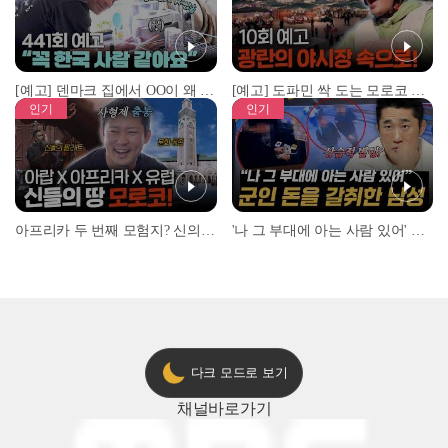
[예고] 덴마크 집에서 OO이 왜 나와...? 이상할 정도로 한국을 사랑하는 우리 형을 제보합니다!
[예고] 도파민 싹 도는 모로코 야시장 투어!
인기
인기
아프리카 두 번째 모험지? 신의 땅 ‘모로코’✈️ l #위대한가이드3 l #MBCevery1 l EP.9
'나 그 부대에 아는 사람 있어' 아들뻘 군인에게 접근한 남성 l #히든아이 l #MBCevery1 l EP.94
다크 모드로 보기
채널
바로가기