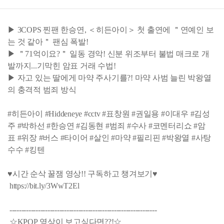
▶ 3COPS 찐팬 한승연, ＜히든아이＞ 첫 출연에 ＂연예인 보
는 것 같아＂ 팬심 폭발!
▶ ＂71억이요?＂ 일동 경악! 신분 위조부터 불법 매크로 개
발까지...기막힌 암표 거래 수법!
▶ 자고 있는 딸에게 마약 주사기를?! 마약 사범 늘린 박왕열
의 충격적 범죄 방식
#히든아이 #Hiddeneye #cctv #표창원 #권일용 #이대우 #김성
주 #박하선 #한승연 #김동현 #범죄 #수사 #코멘터리쇼 #암
표 #위장 #버스 #타이어 #살인 #마약 #필리핀 #박왕열 #사탕
수수 #킹텐
♥시간 순삭 꿀잼 영상!! 구독하고 챙겨보기♥
https://bit.ly/3WwT2El
--------------------------------------------------------------
☆KPOP 영상이 보고싶다면??!☆