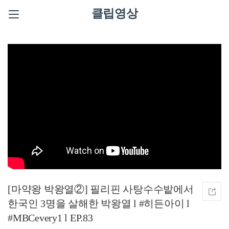
클립영상
[마약왕 박왕열②] 필리핀 사탕수수밭에서
한국인 3명을 살해한 박왕열 l #히든아이 l
#MBCevery1 l EP.83