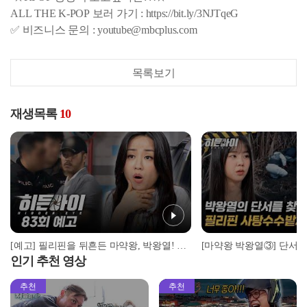
ALL THE K-POP 보러 가기 : https://bit.ly/3NJTqeG
✅ 비즈니스 문의 : youtube@mbcplus.com
목록보기
재생목록
10
[예고] 필리핀을 뒤흔든 마약왕, 박왕열! 마침내 드러난 범죄의 전말
인기 추천 영상
추천
추천