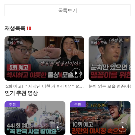
목록보기
재생목록
10
[5회 예고] ＂제작진 미친 거 아니야?＂ MC 넉살이 극대노한 레전드 수업 | ＜돌싱N모솔＞ 5월 12일 (화) 밤 10시 MBC every1
인기 추천 영상
추천
추천