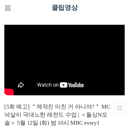
클립영상
[5회 예고] ＂제작진 미친 거 아니야?＂ MC
넉살이 극대노한 레전드 수업 | ＜돌싱N모
솔＞ 5월 12일 (화) 밤 10시 MBC every1