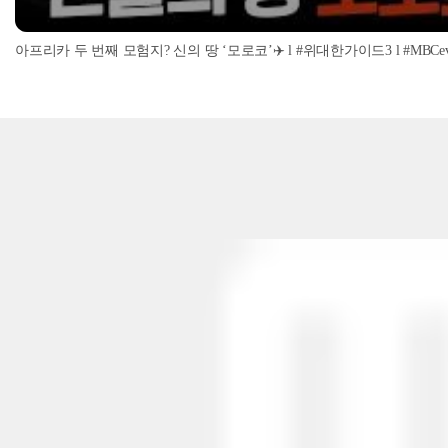
아프리카 두 번째 모험지? 신의 땅 ‘모로코’✈️ l #위대한가이드3 l #MBCevery