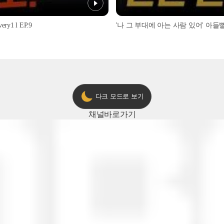
1 l EP.9
'나 그 부대에 아는 사람 있어' 아들뻘 군
다크 모드로 보기
채널
바로가기