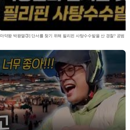
[마약왕 박왕열③] 단서를 찾기 위해 필리핀 사탕수수밭을 산 경찰? 공범 추적부터 증