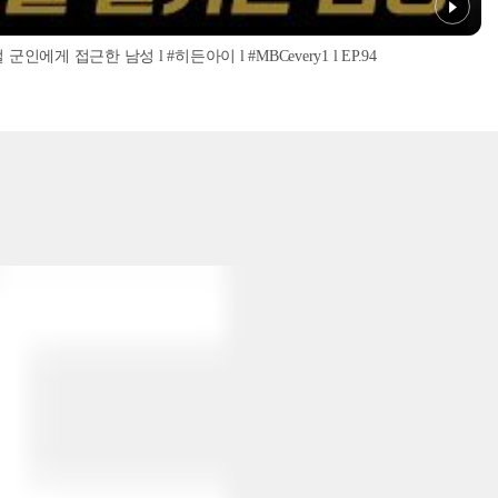
인에게 접근한 남성 l #히든아이 l #MBCevery1 l EP.94