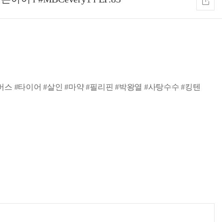
장 #버스 #타이어 #살인 #마약 #필리핀 #박왕열 #사탕수수 #킹텐