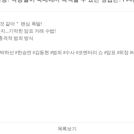
 것 같아＂ 팬심 폭발!
...기막힌 암표 거래 수법!
 충격적 범죄 방식
김성주 #박하선 #한승연 #김동현 #범죄 #수사 #코멘터리 쇼 #암표 #위
목록보기