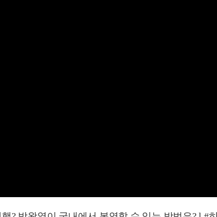
박왕열이 국내에서 복역할 수 있는 방법은? l #히든아이 l 