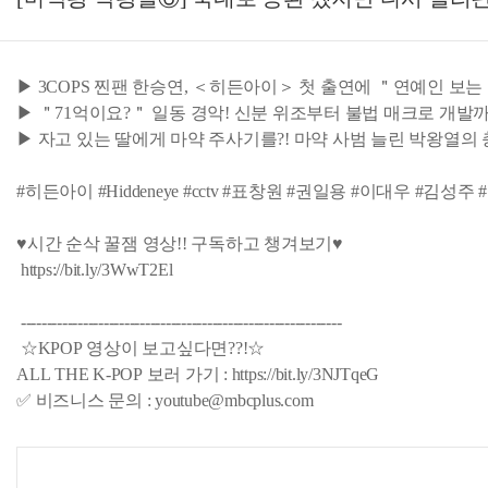
▶ 3COPS 찐팬 한승연, ＜히든아이＞ 첫 출연에 ＂연예인 보는
▶ ＂71억이요?＂ 일동 경악! 신분 위조부터 불법 매크로 개발까지
▶ 자고 있는 딸에게 마약 주사기를?! 마약 사범 늘린 박왕열의
#히든아이 #Hiddeneye #cctv #표창원 #권일용 #이대우 #
♥시간 순삭 꿀잼 영상!! 구독하고 챙겨보기♥
https://bit.ly/3WwT2El
--------------------------------------------------------------
☆KPOP 영상이 보고싶다면??!☆
ALL THE K-POP 보러 가기 : https://bit.ly/3NJTqeG
✅ 비즈니스 문의 : youtube@mbcplus.com