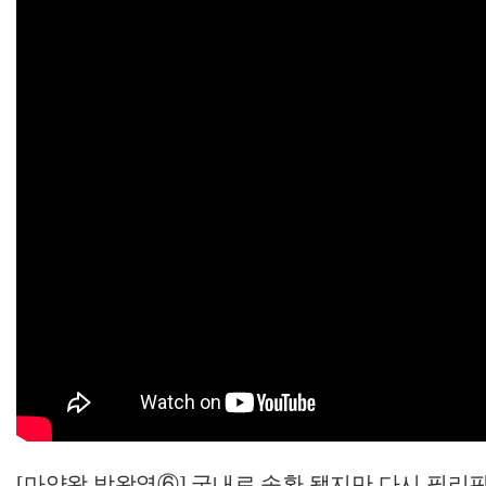
[마약왕 박왕열⑥] 국내로 송환 됐지만 다시 필리핀행? 