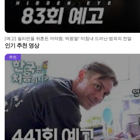
[예고] 필리핀을 뒤흔든 마약왕, 박왕열! 마침내 드러난 범죄의 전말
인기 추천 영상
추천