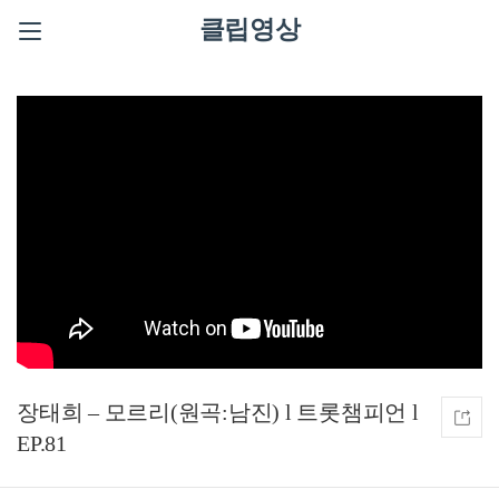
클립영상
장태희 – 모르리(원곡:남진) l 트롯챔피언 l
EP.81