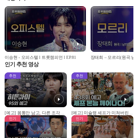
이승현 - 오피스텔 l 트롯챔피언 l EP.81
인기 추천 영상
추천
추천
[예고] 몸통만 남고, 다른 조각은 어디에..? 시화호에서 드러난 충격적인 토막 살인사건!
[예고] 미슐랭 셰프가 미쳐버린 이유! 본능이 깨어난 사건은?
인기
인기