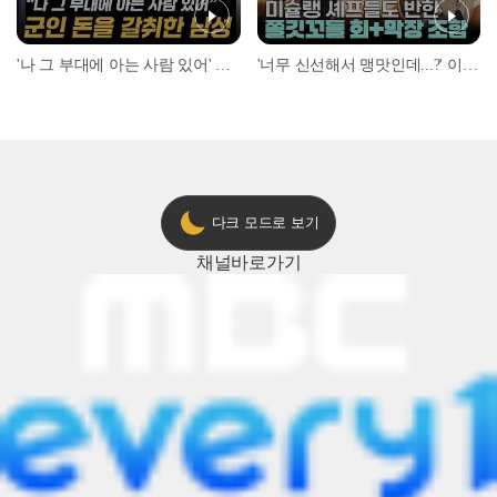
'나 그 부대에 아는 사람 있어' 아들뻘 군인에게 접근한 남성 l #히든아이 l #MBCevery1 l EP.94
'너무 신선해서 맹맛인데...?' 이탈리아 셰프들이 회 먹다 막장에 빠진 이유 l #어서와한국은처음이지 l #MBCevery1 l EP.437
다크 모드로 보기
채널
바로가기