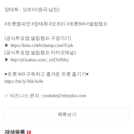
장태희 - 모르리(원곡:남진)
#트롯챔피언 #장태희 #모르리 #트롯869 #셀럽챔프
[공식투표앱 셀럽챔프 구경가기]
▶ https://links.celebchamp.com/Tcpk
[공식투표앱 셀럽챔프 카카오채널]
▶ http://pf.kakao.com/_xhDxfMxj
♥트롯 869 구독하고 흥겨운 트롯 즐기기♥
https://bit.ly/36kAs9e
✅ 비즈니스 문의 : youtube@mbcplus.com
목록보기
재생목록
10