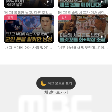
[예고] 몸통만 남고, 다른 조각은 어디에..? 시화호에서 드러난 충격적인 토막 살인사건!
[예고] 미슐랭 셰프가 미쳐버린 이유! 본능이 깨어난 사건은?
인기
인기
'나 그 부대에 아는 사람 있어' 아들뻘 군인에게 접근한 남성 l #히든아이 l #MBCevery1 l EP.94
'너무 신선해서 맹맛인데...?' 이탈리아 셰프들이 회 먹다 막장에 빠진 이유 l #어서와한국은처음이지 l #MBCevery1 l EP.437
다크 모드로 보기
채널
바로가기