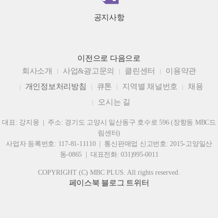
공지사항
이전으로
다음으로
회사소개
사업&광고문의
클린센터
이용약관
개인정보처리방침
큐톤
지역별 채널번호
채용
오시는 길
대표: 강지웅 | 주소: 경기도 고양시 일산동구 호수로 596 (장항동 MBC드
림센터)
사업자 등록번호: 117-81-11110 | 통신판매업 신고번호: 2015-고양일산
동-0865 | 대표전화: 031)995-0011
COPYRIGHT (C) MBC PLUS. All rights reserved.
페이스북
블로그
트위터