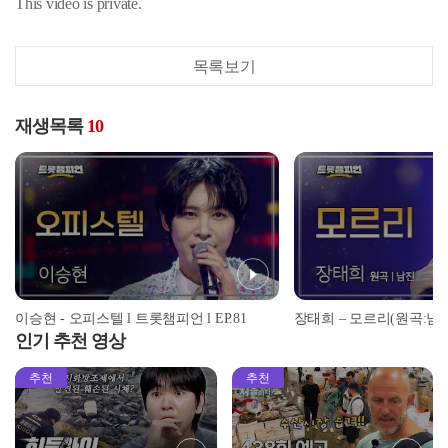
This video is private.
목록보기
재생목록
10
이승현 - 오피스텔 l 트롯챔피언 l EP.81
인기 추천 영상
추천
추천