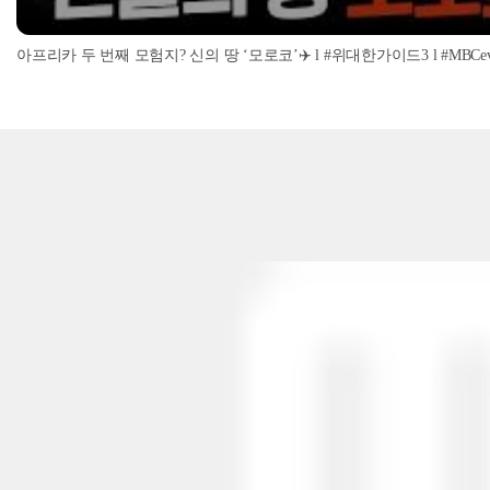
아프리카 두 번째 모험지? 신의 땅 ‘모로코’✈️ l #위대한가이드3 l #MBCevery