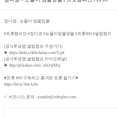
정다경 - 눈물이 방울방울
#트롯챔피언 #정다경 #눈물이방울방울 #트롯869 #셀럽챔프
[공식투표앱 셀럽챔프 구경가기]
▶ https://links.celebchamp.com/Tcpk
[공식투표앱 셀럽챔프 카카오채널]
▶ http://pf.kakao.com/_xhDxfMxj
♥트롯 869 구독하고 흥겨운 트롯 즐기기♥
https://bit.ly/36kAs9e
✅ 비즈니스 문의 : youtube@mbcplus.com