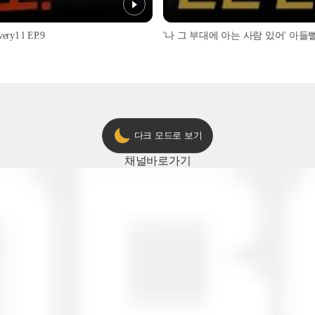
1 l EP.9
'나 그 부대에 아는 사람 있어' 아들뻘 군
다크 모드로 보기
채널
바로가기