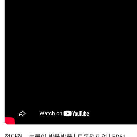
정다경 – 눈물이 방울방울 l 트롯챔피언 l EP.81