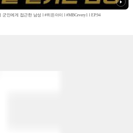
인에게 접근한 남성 l #히든아이 l #MBCevery1 l EP.94