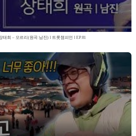
장태희 – 모르리(원곡:남진) l 트롯챔피언 l EP.81