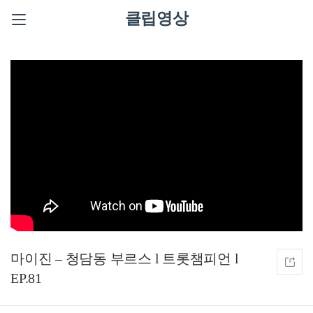
클립영상
마이진 – 청담동 부르스 l 트롯챔피언 l
EP.81