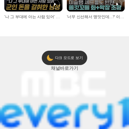
'나 그 부대에 아는 사람 있어' 아들뻘 군인에게 접근한 남성 l #히든아이 l #MBCevery1 l EP.94
'너무 신선해서 맹맛인데...?' 이탈리아 셰프들이 회 먹다 막장에 빠진 이유 l #어서와한국은처음이지 l #MBCevery1 l EP.437
다크 모드로 보기
채널
바로가기