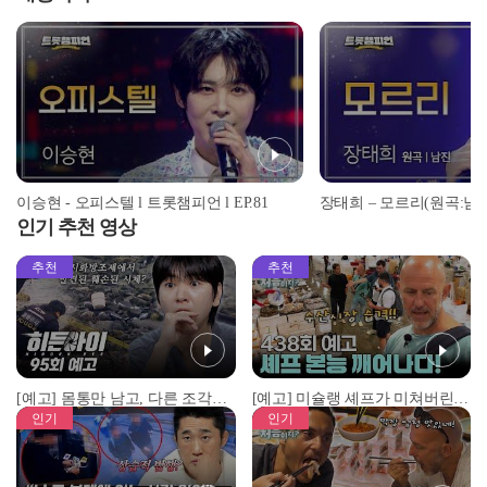
이승현 - 오피스텔 l 트롯챔피언 l EP.81
인기 추천 영상
추천
추천
[예고] 몸통만 남고, 다른 조각은 어디에..? 시화호에서 드러난 충격적인 토막 살인사건!
[예고] 미슐랭 셰프가 미쳐버린 이유! 본능이 깨어난 사건은?
인기
인기