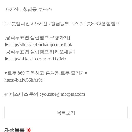
마이진 – 청담동 부르스
#트롯챔피언 #마이진 #청담동부르스 #트롯869 #셀럽챔프
[공식투표앱 셀럽챔프 구경가기]
▶ https://links.celebchamp.com/Tcpk
[공식투표앱 셀럽챔프 카카오채널]
▶ http://pf.kakao.com/_xhDxfMxj
♥트롯 869 구독하고 흥겨운 트롯 즐기기♥
https://bit.ly/36kAs9e
✅ 비즈니스 문의 : youtube@mbcplus.com
목록보기
재생목록
10