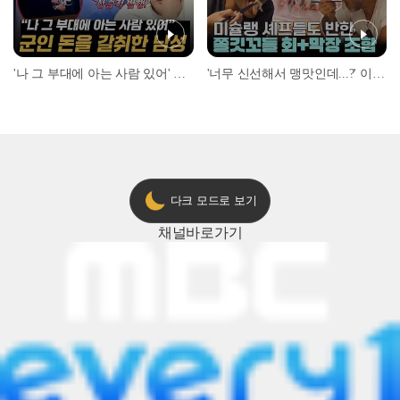
'나 그 부대에 아는 사람 있어' 아들뻘 군인에게 접근한 남성 l #히든아이 l #MBCevery1 l EP.94
'너무 신선해서 맹맛인데...?' 이탈리아 셰프들이 회 먹다 막장에 빠진 이유 l #어서와한국은처음이지 l #MBCevery1 l EP.437
다크 모드로 보기
채널
바로가기