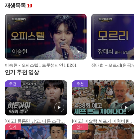
재생목록
10
이승현 - 오피스텔 l 트롯챔피언 l EP.81
인기 추천 영상
추천
추천
[예고] 몸통만 남고, 다른 조각은 어디에..? 시화호에서 드러난 충격적인 토막 살인사건!
[예고] 미슐랭 셰프가 미쳐버린 이유! 본능이 깨어난 사건은?
인기
인기