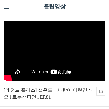
클립영상
[레전드 플러스] 설운도 – 사랑이 이런건가
요 l 트롯챔피언 l EP.81