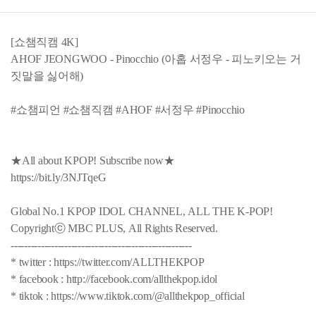
[쇼챔직캠 4K]
AHOF JEONGWOO - Pinocchio (아홉 서정우 - 피노키오는 거
짓말을 싫어해)
#쇼챔피언 #쇼챔직캠 #AHOF #서정우 #Pinocchio
★All about KPOP! Subscribe now★
https://bit.ly/3NJTqeG
Global No.1 KPOP IDOL CHANNEL, ALL THE K-POP!
Copyrightⓒ MBC PLUS, All Rights Reserved.
------------------------------------------------------
* twitter : https://twitter.com/ALLTHEKPOP
* facebook : http://facebook.com/allthekpop.idol
* tiktok : https://www.tiktok.com/@allthekpop_official