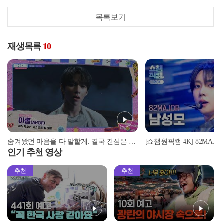
목록보기
재생목록
10
숨겨왔던 마음을 다 말할게. 결국 진심은 쇼챔이니까🌠 [예고]
인기 추천 영상
추천
추천