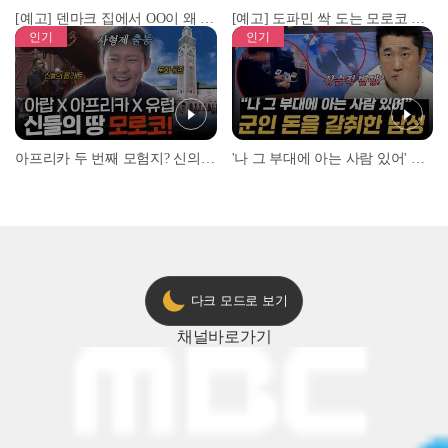
[예고] 덴마크 집에서 OO이 왜 나와...? 이상할 정도로 한국을 사랑하는 우리 형을 제보합니다!
[예고] 도파민 싹 도는 모로코 야시장 투어!
인기
인기
아프리카 두 번째 모험지? 신의 땅 ‘모로코’✈️ l #위대한가이드3 l #MBCevery1 l EP.9
'나 그 부대에 아는 사람 있어' 아들뻘 군인에게 접근한 남성 l #히든아이 l #MBCevery1 l EP.94
다크 모드로 보기
채널
바로가기