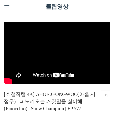
클립영상
[쇼챔직캠 4K] AHOF JEONGWOO(아홉 서
정우) - 피노키오는 거짓말을 싫어해
(Pinocchio) | Show Champion | EP.577