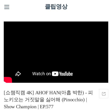
클립영상
[쇼챔직캠 4K] AHOF HAN(아홉 박한) - 피
노키오는 거짓말을 싫어해 (Pinocchio) |
Show Champion | EP.577