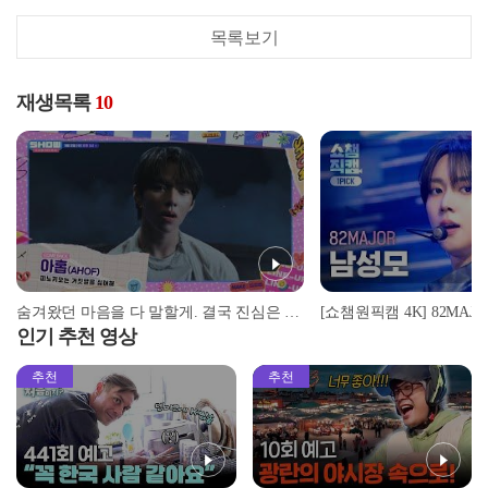
목록보기
재생목록
10
숨겨왔던 마음을 다 말할게. 결국 진심은 쇼챔이니까🌠 [예고]
인기 추천 영상
추천
추천