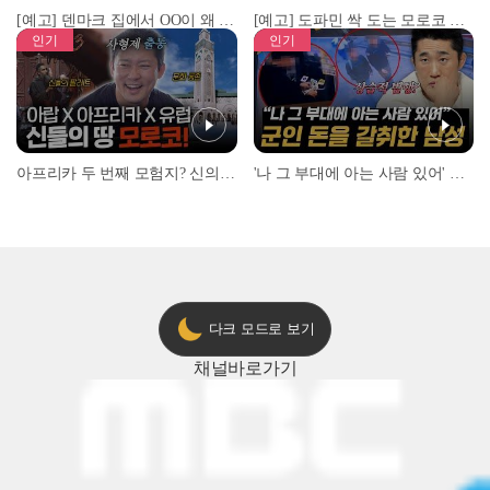
[예고] 덴마크 집에서 OO이 왜 나와...? 이상할 정도로 한국을 사랑하는 우리 형을 제보합니다!
[예고] 도파민 싹 도는 모로코 야시장 투어!
인기
인기
아프리카 두 번째 모험지? 신의 땅 ‘모로코’✈️ l #위대한가이드3 l #MBCevery1 l EP.9
'나 그 부대에 아는 사람 있어' 아들뻘 군인에게 접근한 남성 l #히든아이 l #MBCevery1 l EP.94
다크 모드로 보기
채널
바로가기