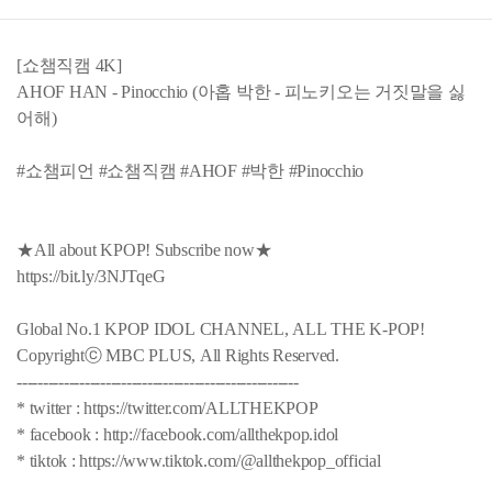
[쇼챔직캠 4K]
AHOF HAN - Pinocchio (아홉 박한 - 피노키오는 거짓말을 싫
어해)
#쇼챔피언 #쇼챔직캠 #AHOF #박한 #Pinocchio
★All about KPOP! Subscribe now★
https://bit.ly/3NJTqeG
Global No.1 KPOP IDOL CHANNEL, ALL THE K-POP!
Copyrightⓒ MBC PLUS, All Rights Reserved.
------------------------------------------------------
* twitter : https://twitter.com/ALLTHEKPOP
* facebook : http://facebook.com/allthekpop.idol
* tiktok : https://www.tiktok.com/@allthekpop_official