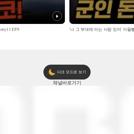
1 l EP.9
'나 그 부대에 아는 사람 있어' 아들뻘 군
다크 모드로 보기
채널
바로가기