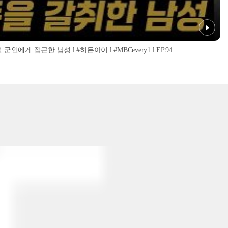
인에게 접근한 남성 l #히든아이 l #MBCevery1 l EP.94