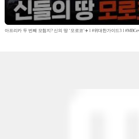
아프리카 두 번째 모험지? 신의 땅 ‘모로코’✈️ l #위대한가이드3 l #MBCevery