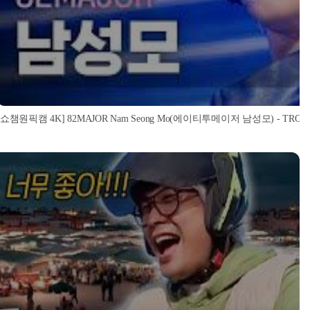
[쇼챔원픽캠 4K] 82MAJOR Nam Seong Mo(에이티투메이저 남성모) - TROPHY | S