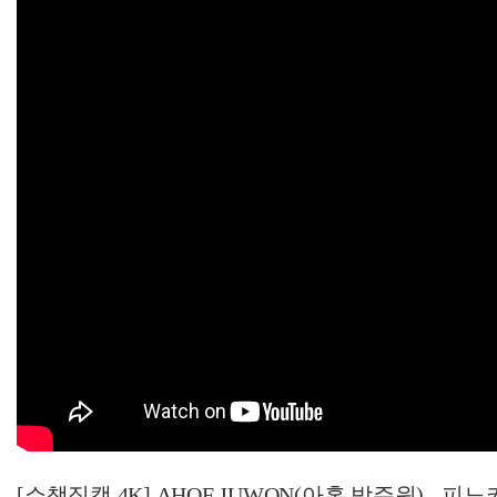
[쇼챔직캠 4K] AHOF JUWON(아홉 박주원) - 피노키오는 