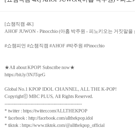
[쇼챔직캠 4K]
AHOF JUWON - Pinocchio (아홉 박주원 - 피노키오는 거짓말을
#쇼챔피언 #쇼챔직캠 #AHOF #박주원 #Pinocchio
★All about KPOP! Subscribe now★
https://bit.ly/3NJTqeG
Global No.1 KPOP IDOL CHANNEL, ALL THE K-POP!
Copyrightⓒ MBC PLUS, All Rights Reserved.
------------------------------------------------------
* twitter : https://twitter.com/ALLTHEKPOP
* facebook : http://facebook.com/allthekpop.idol
* tiktok : https://www.tiktok.com/@allthekpop_official