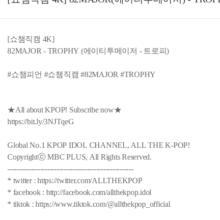
[쇼챔직캠 4K]
82MAJOR - TROPHY (에이티투메이저 - 트로피)
#쇼챔피언 #쇼챔직캠 #82MAJOR #TROPHY
★All about KPOP! Subscribe now★
https://bit.ly/3NJTqeG
Global No.1 KPOP IDOL CHANNEL, ALL THE K-POP!
Copyrightⓒ MBC PLUS, All Rights Reserved.
------------------------------------------------------
* twitter : https://twitter.com/ALLTHEKPOP
* facebook : http://facebook.com/allthekpop.idol
* tiktok : https://www.tiktok.com/@allthekpop_official