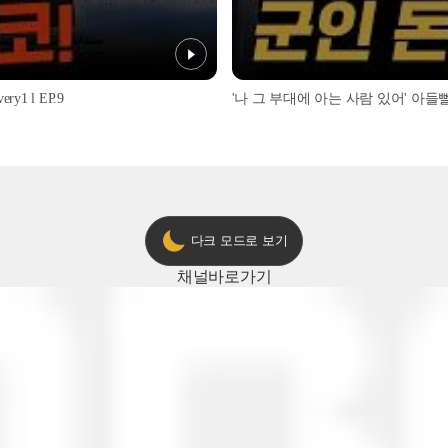
1 l EP.9
'나 그 부대에 아는 사람 있어' 아들뻘 군
다크 모드로 보기
채널
바로가기