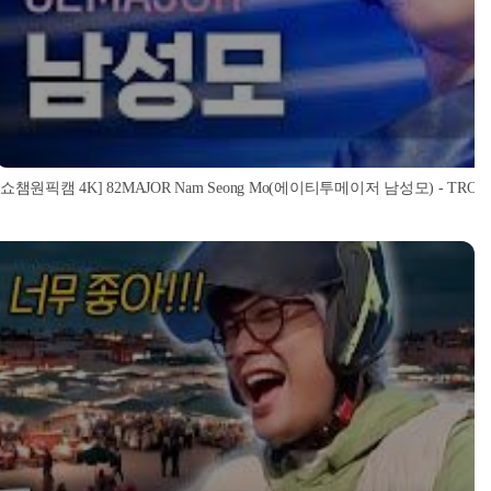
[쇼챔원픽캠 4K] 82MAJOR Nam Seong Mo(에이티투메이저 남성모) - TROPHY | S