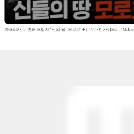
아프리카 두 번째 모험지? 신의 땅 ‘모로코’✈️ l #위대한가이드3 l #MBCevery