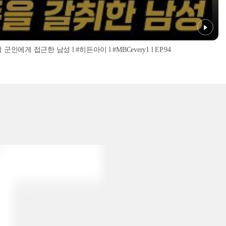
인에게 접근한 남성 l #히든아이 l #MBCevery1 l EP.94