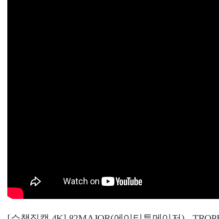
[쇼챔직캠 4K] 82MAJOR(에이티투메이저) - TROPHY | S