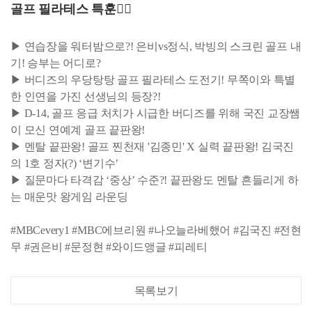
골프 필라테스 특훈🏌️‍🧘‍
▶ 연습장을 워터밤으로?! 은비vs정식, 박빙의 스크린 골프 내
기! 승부는 어디로?
▶ 버디즈의 우당탕탕 골프 필라테스 도전기! 무쪽이와 특별
한 인연을 가진 선생님의 등장?!
▶ D-14, 골프 응급 처치가 시급한 버디즈를 위해 국진 교장쌤
이 모신 연예계 골프 끝판왕!
▶ 멘탈 끝판왕! 골프 찐천재 '김종민' X 실력 끝판왕! 김국진
의 1호 정자(?) ‘변기수’
▶ 질문마다 타격감 ‘중상’ 수준?! 끝판왕도 멘탈 흔들리게 하
는 매운맛 왕게임 라운딩
#MBCevery1 #MBC에브리원 #나오늘라베했어 #김국진 #전현
무 #권은비 #문정현 #와이드앵글 #피레티
목록보기