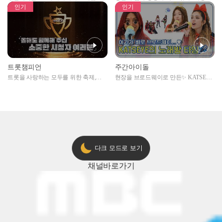
자아이돌편 예고
못한 곳에서 일어나는 불법촬영 범죄!
인기
인기
트롯챔피언
주간아이돌
트롯을 사랑하는 모두를 위한 축제,
현장을 브로드웨이로 만든✨ KATSEYE
2024 트롯챔피언 어워즈 l <트롯챔피언
의 노래방 타임🎤
> 55회 l 12월 19일 (목) 저녁 8시 MBC
ON 방송 [예고]
다크 모드로 보기
채널
바로가기