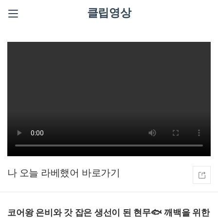
클립영상
나 오늘 라베했어
코어왕 은비와 갓 잡은 생선이 된 현무🐟 깨백을 위한