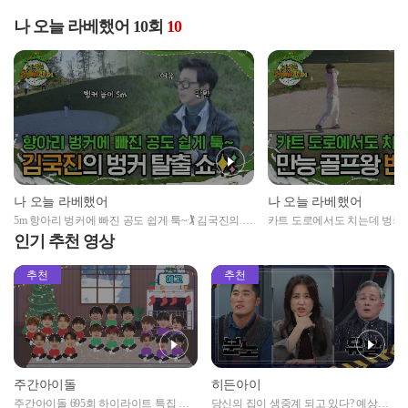
나 오늘 라베했어 10회
10
나 오늘 라베했어
나 오늘 라베했어
5m 항아리 벙커에 빠진 공도 쉽게 툭~🏌️‍ 김국진의 무
카트 도로에서도 치는데 벙커
모한 도전! 벙커 탈출 쇼✨
변기수의 벙커 샷!
인기 추천 영상
추천
추천
주간아이돌
히든아이
주간아이돌 695회 하이라이트 특집 남
당신의 집이 생중계 되고 있다? 예상치