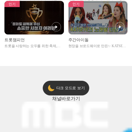
자아이돌편 예고
못한 곳에서 일어나는 불법촬영 범죄!
인기
인기
트롯챔피언
주간아이돌
트롯을 사랑하는 모두를 위한 축제,
현장을 브로드웨이로 만든✨ KATSEYE
2024 트롯챔피언 어워즈 l <트롯챔피언
의 노래방 타임🎤
> 55회 l 12월 19일 (목) 저녁 8시 MBC
ON 방송 [예고]
다크 모드로 보기
채널
바로가기