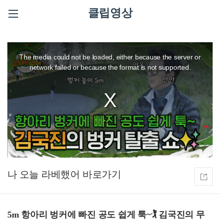
클립영상
This
is
a
The media could not be loaded, either because the server or
modal
window.
network failed or because the format is not supported.
나 오늘 라베했어
5m 항아리 벙커에 빠진 공도 쉽게 툭~🏌️‍ 김국진의 무