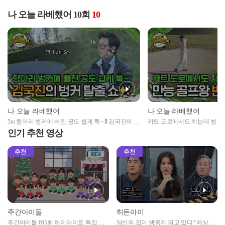
나 오늘 라베했어 10회
10
나 오늘 라베했어
나 오늘 라베했어
5m 항아리 벙커에 빠진 공도 쉽게 툭~🏌️‍ 김국진의 무
카트 도로에서도 치는데 벙커
모한 도전! 벙커 탈출 쇼✨
변기수의 벙커 샷!
인기 추천 영상
추천
추천
주간아이돌
히든아이
주간아이돌 695회 하이라이트 특집 남
당신의 집이 생중계 되고 있다? 예상치