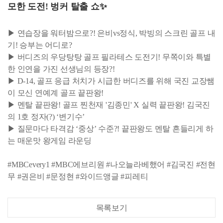
모한 도전! 벙커 탈출 쇼✨
▶ 연습장을 워터밤으로?! 은비vs정식, 박빙의 스크린 골프 내
기! 승부는 어디로?
▶ 버디즈의 우당탕탕 골프 필라테스 도전기! 무쪽이와 특별
한 인연을 가진 선생님의 등장?!
▶ D-14, 골프 응급 처치가 시급한 버디즈를 위해 국진 교장쌤
이 모신 연예계 골프 끝판왕!
▶ 멘탈 끝판왕! 골프 찐천재 '김종민' X 실력 끝판왕! 김국진
의 1호 정자(?) ‘변기수’
▶ 질문마다 타격감 ‘중상’ 수준?! 끝판왕도 멘탈 흔들리게 하
는 매운맛 왕게임 라운딩
#MBCevery1 #MBC에브리원 #나오늘라베했어 #김국진 #전현
무 #권은비 #문정현 #와이드앵글 #피레티
목록보기