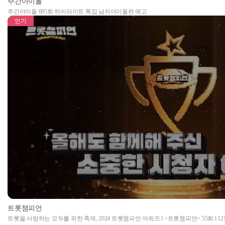
주간아이돌
주간아이돌 695회 하이라이트 특집 남자아이돌편 예고
인기
트롯챔피언
트롯을 사랑하는 모두를 위한 축제, 2024 트롯챔피언 어워즈 l <트롯챔피언> 55회 l 12월 