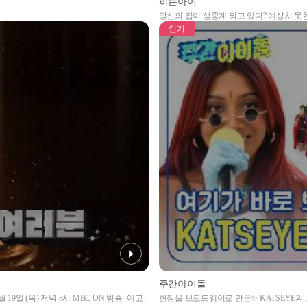
히든아이
당신의 집이 생중계 되고 있다? 예상치 못
인기
주간아이돌
19일 (목) 저녁 8시 MBC ON 방송 [예고]
현장을 브로드웨이로 만든✨ KATSEYE의 