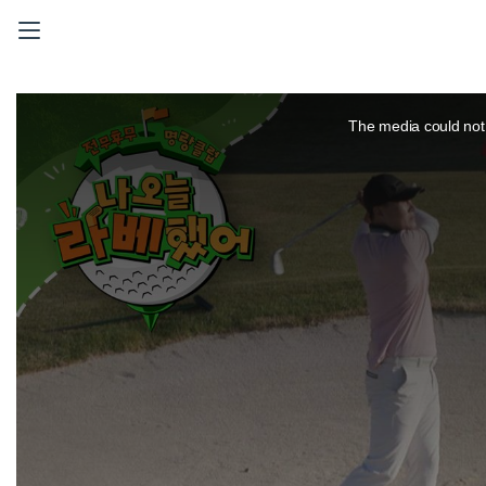
This
is
a
The media could not 
modal
window.