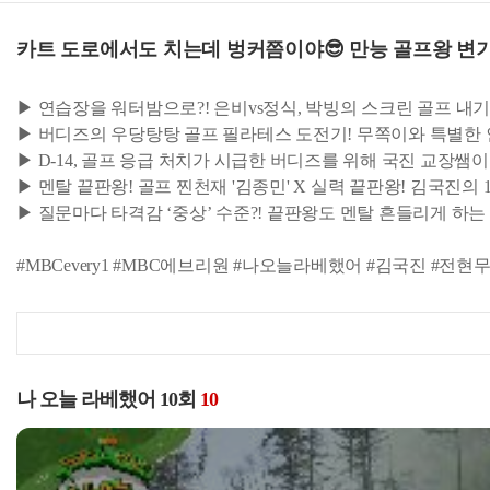
카트 도로에서도 치는데 벙커쯤이야😎 만능 골프왕 변기
▶ 연습장을 워터밤으로?! 은비vs정식, 박빙의 스크린 골프 내기
▶ 버디즈의 우당탕탕 골프 필라테스 도전기! 무쪽이와 특별한 
▶ D-14, 골프 응급 처치가 시급한 버디즈를 위해 국진 교장쌤
▶ 멘탈 끝판왕! 골프 찐천재 '김종민' X 실력 끝판왕! 김국진의 1호
▶ 질문마다 타격감 ‘중상’ 수준?! 끝판왕도 멘탈 흔들리게 하
#MBCevery1 #MBC에브리원 #나오늘라베했어 #김국진 #전현
나 오늘 라베했어 10회
10