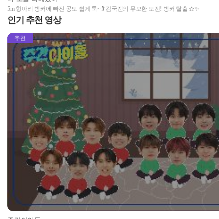
5m 항아리 벙커에 빠진 공도 쉽게 툭~🏌️‍ 김국진의 무모한 도전! 벙커 탈출 쇼✨
인기 추천 영상
추천