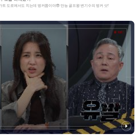
카트 도로에서도 치는데 벙커쯤이야😎 만능 골프왕 변기수의 벙커 샷!