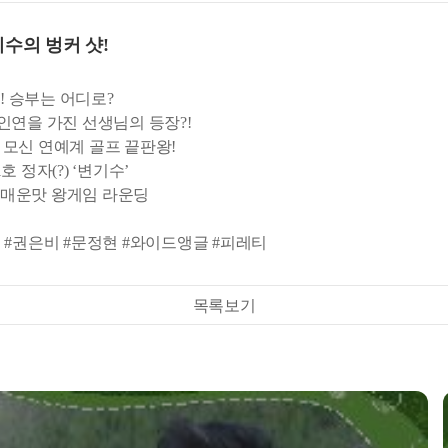
수의 벙커 샷!
! 승부는 어디로?
인연을 가진 선생님의 등장?!
이 모신 연예계 골프 끝판왕!
 정자(?) ‘변기수’
는 매운맛 왕게임 라운딩
무 #권은비 #문정현 #와이드앵글 #피레티
목록보기