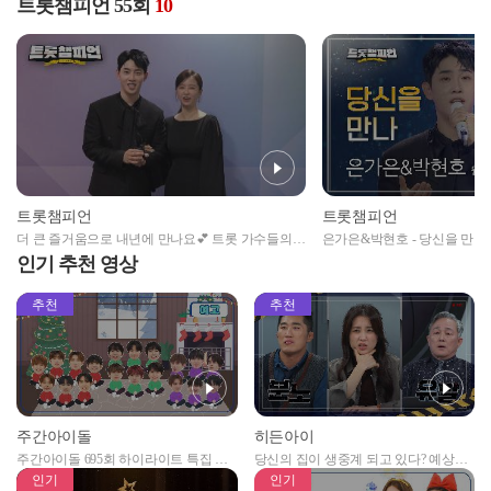
트롯챔피언 55회
10
트롯챔피언
트롯챔피언
더 큰 즐거움으로 내년에 만나요💕 트롯 가수들의
은가은&박현호 - 당신을 만나 (원
사랑이 듬뿍 담긴 새해 메세지가 도착했습니다💌 l
롯챔피언 l EP.55
인기 추천 영상
트롯챔피언 l EP.55
추천
추천
주간아이돌
히든아이
주간아이돌 695회 하이라이트 특집 남
당신의 집이 생중계 되고 있다? 예상치
자아이돌편 예고
못한 곳에서 일어나는 불법촬영 범죄!
인기
인기