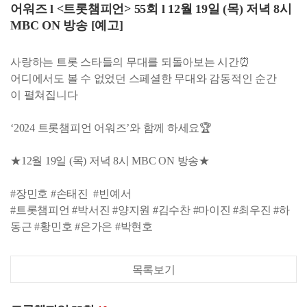
어워즈 l <트롯챔피언> 55회 l 12월 19일 (목) 저녁 8시
MBC ON 방송 [예고]
사랑하는 트롯 스타들의 무대를 되돌아보는 시간⏰
어디에서도 볼 수 없었던 스페셜한 무대와 감동적인 순간
이 펼쳐집니다
‘2024 트롯챔피언 어워즈’와 함께 하세요🏆
★12월 19일 (목) 저녁 8시 MBC ON 방송★
#장민호 #손태진 #빈예서
#트롯챔피언 #박서진 #양지원 #김수찬 #마이진 #최우진 #하
동근 #황민호 #은가은 #박현호
목록보기