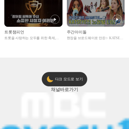
트롯챔피언
주간아이돌
트롯을 사랑하는 모두를 위한 축제,
현장을 브로드웨이로 만든✨ KATSEYE
2024 트롯챔피언 어워즈 l <트롯챔피언
의 노래방 타임🎤
> 55회 l 12월 19일 (목) 저녁 8시 MBC
ON 방송 [예고]
다크 모드로 보기
채널
바로가기