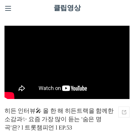
클립영상
히든 인터뷰🎤 올 한 해 히든트랙을 함께한
소감과✨ 요즘 가장 많이 듣는 '숨은 명
곡'은? l 트롯챔피언 l EP.53