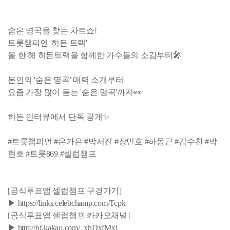
숨은 명곡을 찾는 차트쇼!
트롯챔피언 '히든 트랙'
올 한 해 히든트랙을 함께한 가수들의 소감부터🎤
본인의 '숨은 명곡' 매력 소개부터
요즘 가장 많이 듣는 '숨은 명곡'까지👀
히든 인터뷰에서 단독 공개✨
#트롯챔피언 #은가은 #박서진 #장민호 #하동근 #김수찬 #박
현호 #트롯869 #셀럽챔프
[공식투표앱 셀럽챔프 구경가기]
▶ https://links.celebchamp.com/Tcpk
[공식투표앱 셀럽챔프 카카오채널]
▶ http://pf.kakao.com/_xhDxfMxj