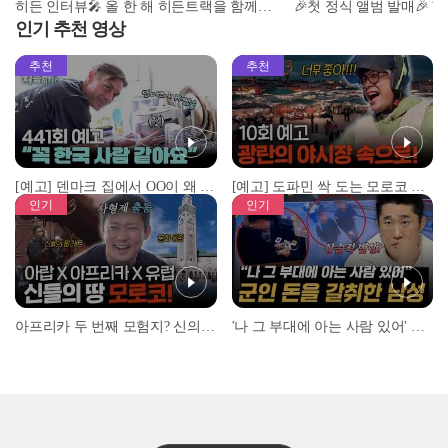
히든 인터뷰🎤 올 한 해 히든트랙을 함께한 소감과✨ 요즘 가장 많이 듣는 '숨은 명곡'은? l 트롯챔피언 l EP.53
인기 추천 영상
추천
추천
[예고] 덴마크 집에서 OO이 왜 나와...? 이상할 정도로 한국을 사랑하는 우리 형을 제보합니다!
[예고] 도파민 싹 도는 모로코 야시장 투어!
인기
인기
아프리카 두 번째 모험지? 신의 땅 ‘모로코’✈️ l #위대한가이드3 l #MBCevery1 l EP.9
'나 그 부대에 아는 사람 있어' 아들뻘 군인에게 접근한 남성 l #히든아이 l #MBCevery1 l EP.94