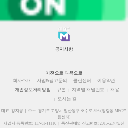
공지사항
이전으로
다음으로
회사소개
사업&광고문의
클린센터
이용약관
개인정보처리방침
큐톤
지역별 채널번호
채용
오시는 길
대표: 강지웅 | 주소: 경기도 고양시 일산동구 호수로 596 (장항동 MBC드
림센터)
사업자 등록번호: 117-81-11110 | 통신판매업 신고번호: 2015-고양일산