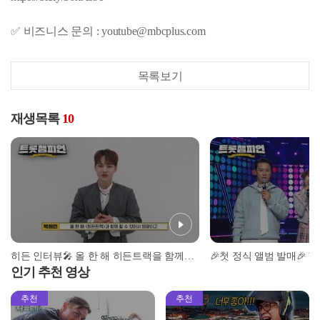
✅ 비즈니스 문의 : youtube@mbcplus.com
목록보기
재생목록
10
히든 인터뷰🎤 올 한 해 히든트랙을 함께한 소감과✨ 요즘 가장 많이 듣는 '숨은 명곡'은? l 트롯챔피언 l EP.53
인기 추천 영상
추천
추천