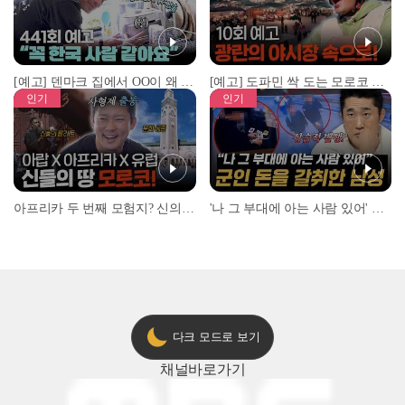
[예고] 덴마크 집에서 OO이 왜 나와...? 이상할 정도로 한국을 사랑하는 우리 형을 제보합니다!
[예고] 도파민 싹 도는 모로코 야시장 투어!
인기
인기
아프리카 두 번째 모험지? 신의 땅 ‘모로코’✈️ l #위대한가이드3 l #MBCevery1 l EP.9
'나 그 부대에 아는 사람 있어' 아들뻘 군인에게 접근한 남성 l #히든아이 l #MBCevery1 l EP.94
다크 모드로 보기
채널
바로가기