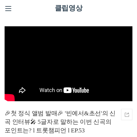
클립영상
🎉첫 정식 앨범 발매🎉 '빈예서&초선'의 신
곡 인터뷰🎤 5글자로 말하는 이번 신곡의
포인트는? l 트롯챔피언 l EP.53