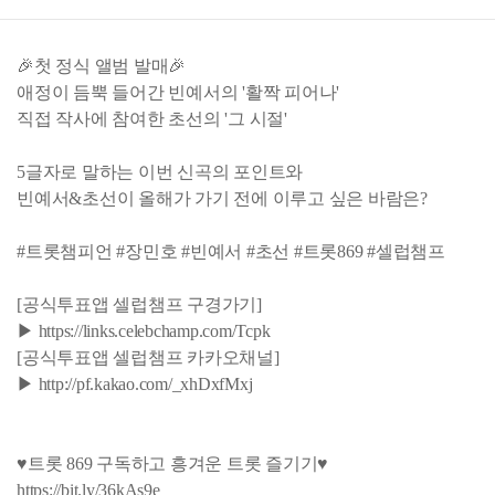
🎉첫 정식 앨범 발매🎉
애정이 듬뿍 들어간 빈예서의 '활짝 피어나'
직접 작사에 참여한 초선의 '그 시절'
5글자로 말하는 이번 신곡의 포인트와
빈예서&초선이 올해가 가기 전에 이루고 싶은 바람은?
#트롯챔피언 #장민호 #빈예서 #초선 #트롯869 #셀럽챔프
[공식투표앱 셀럽챔프 구경가기]
▶ https://links.celebchamp.com/Tcpk
[공식투표앱 셀럽챔프 카카오채널]
▶ http://pf.kakao.com/_xhDxfMxj
♥트롯 869 구독하고 흥겨운 트롯 즐기기♥
https://bit.ly/36kAs9e