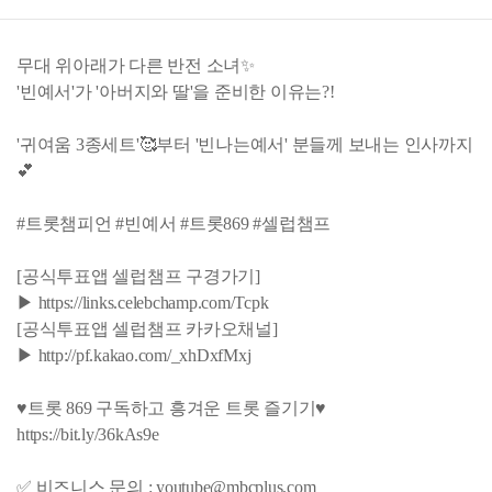
무대 위아래가 다른 반전 소녀✨
'빈예서'가 '아버지와 딸'을 준비한 이유는?!
'귀여움 3종세트'🥰부터 '빈나는예서' 분들께 보내는 인사까지
💕
#트롯챔피언 #빈예서 #트롯869 #셀럽챔프
[공식투표앱 셀럽챔프 구경가기]
▶ https://links.celebchamp.com/Tcpk
[공식투표앱 셀럽챔프 카카오채널]
▶ http://pf.kakao.com/_xhDxfMxj
♥트롯 869 구독하고 흥겨운 트롯 즐기기♥
https://bit.ly/36kAs9e
✅ 비즈니스 문의 : youtube@mbcplus.com