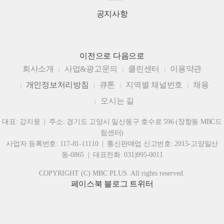
공지사항
이전으로
다음으로
회사소개
사업&광고문의
클린센터
이용약관
개인정보처리방침
큐톤
지역별 채널번호
채용
오시는 길
대표: 강지웅 | 주소: 경기도 고양시 일산동구 호수로 596 (장항동 MBC드
림센터)
사업자 등록번호: 117-81-11110 | 통신판매업 신고번호: 2015-고양일산
동-0865 | 대표전화: 031)995-0011
COPYRIGHT (C) MBC PLUS. All rights reserved.
페이스북
블로그
트위터