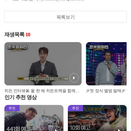
목록보기
재생목록
10
히든 인터뷰🎤 올 한 해 히든트랙을 함께한 소감과✨ 요즘 가장 많이 듣는 '숨은 명곡'은? l 트롯챔피언 l EP.53
인기 추천 영상
추천
추천