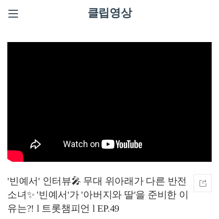
클립영상
'빈예서' 인터뷰🎤 무대 위아래가 다른 반전
소녀✨ '빈예서'가 '아버지와 딸'을 준비한 이
유는?! l 트롯챔피언 l EP.49