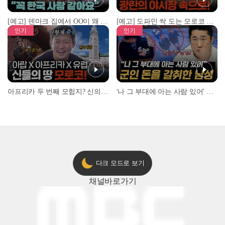
[예고] 덴마크 집에서 OO이 왜 나와...? 이상할 정도로 한국을 사랑하는 우리 형을 제보합니다!
[예고] 도파민 싹 도는 모로코 야시장 투어!
인기
인기
아프리카 두 번째 모험지? 신의 땅 ‘모로코’✈️ l #위대한가이드3 l #MBCevery1 l EP.9
'나 그 부대에 아는 사람 있어' 아들뻘 군인에게 접근한 남성 l #히든아이 l #MBCevery1 l EP.94
다크 모드로 보기
채널
바로가기