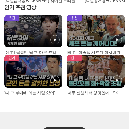
[덕질캡쳐용♥CLEAN ver.] 워너원 트리플포지션 - 캥거루 (Wanna One - Kangaroo)
인기 추천 영상
추천
추천
[예고] 몸통만 남고, 다른 조각은 어디에..? 시화호에서 드러난 충격적인 토막 살인사건!
[예고] 미슐랭 셰프가 미쳐버린 이유! 본능이 깨어난 사건은?
인기
인기
'나 그 부대에 아는 사람 있어' 아들뻘 군인에게 접근한 남성 l #히든아이 l #MBCevery1 l EP.94
'너무 신선해서 맹맛인데...?' 이탈리아 셰프들이 회 먹다 막장에 빠진 이유 l #어서와한국은처음이지 l #MBCevery1 l EP.437