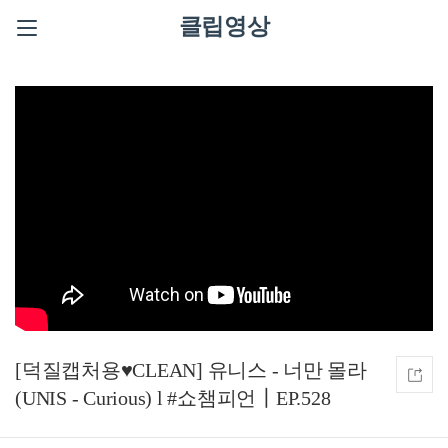
클립영상
[덕질캡처용♥CLEAN] 유니스 - 너만 몰라
(UNIS - Curious) l #쇼챔피언┃EP.528