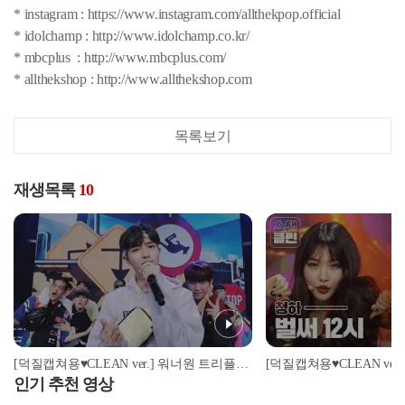
* instagram : https://www.instagram.com/allthekpop.official
* idolchamp : http://www.idolchamp.co.kr/
* mbcplus : http://www.mbcplus.com/
* allthekshop : http://www.allthekshop.com
목록보기
재생목록
10
[덕질캡쳐용♥CLEAN ver.] 워너원 트리플포지션 - 캥거루 (Wanna One - Kangaroo)
인기 추천 영상