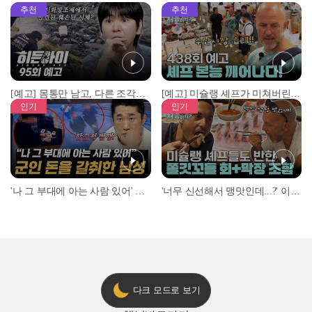
추천
추천
[예고] 몸통만 남고, 다른 조각은 어디에..? 시화호에서 드러난 충격적인 토막 살인사건!
[예고] 미슐랭 셰프가 미쳐버린 이유! 본능이 깨어난 사건은?
인기
인기
'나 그 부대에 아는 사람 있어' 아들뻘 군인에게 접근한 남성 l #히든아이 l #MBCevery1 l EP.94
'너무 신선해서 맹맛인데...?' 이탈리아 셰프들이 회 먹다 막장에 빠진 이유 l #어서와한국은처음이지 l #MBCevery1 l EP.437
다크 모드로 보기