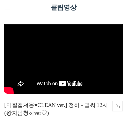
클립영상
[덕질캡쳐용♥CLEAN ver.] 청하 - 벌써 12시
(왕자님청하ver♡)