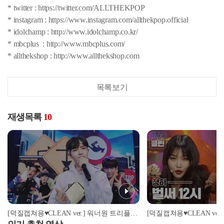
* twitter : https://twitter.com/ALLTHEKPOP
* instagram : https://www.instagram.com/allthekpop.official
* idolchamp : http://www.idolchamp.co.kr/
* mbcplus : http://www.mbcplus.com/
* allthekshop : http://www.allthekshop.com
목록보기
재생목록
10
[덕질캡쳐용♥CLEAN ver.] 워너원 트리플포지션 - 캥거루 (Wanna One - Kangaroo)