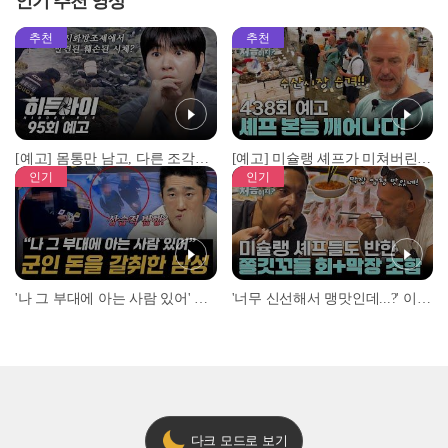
인기 추천 영상
추천
추천
[예고] 몸통만 남고, 다른 조각은 어디에..? 시화호에서 드러난 충격적인 토막 살인사건!
[예고] 미슐랭 셰프가 미쳐버린 이유! 본능이 깨어난 사건은?
인기
인기
'나 그 부대에 아는 사람 있어' 아들뻘 군인에게 접근한 남성 l #히든아이 l #MBCevery1 l EP.94
'너무 신선해서 맹맛인데...?' 이탈리아 셰프들이 회 먹다 막장에 빠진 이유 l #어서와한국은처음이지 l #MBCevery1 l EP.437
다크 모드로 보기