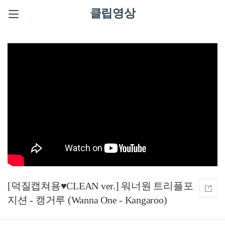
클립영상
[덕질캡쳐용♥CLEAN ver.] 워너원 트리플포
지션 - 캥거루 (Wanna One - Kangaroo)