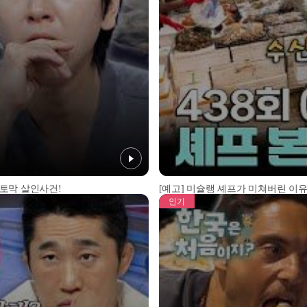
 토막 살인사건!
[예고] 미슐랭 셰프가 미쳐버린 이유
인기