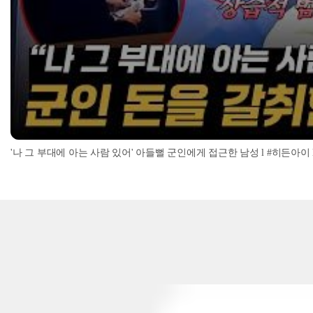
'나 그 부대에 아는 사람 있어' 아들뻘 군인에게 접근한 남성 l #히든아이 l #MBC