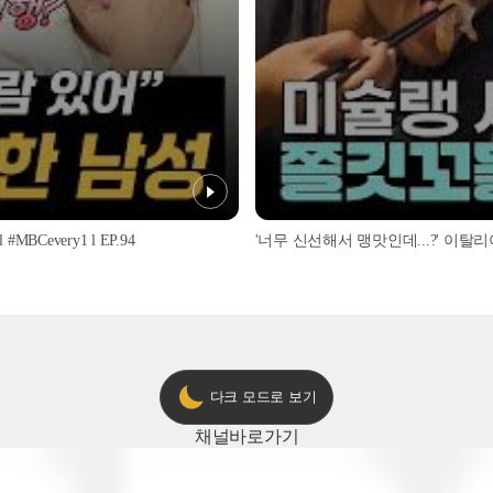
every1 l EP.94
다크 모드로 보기
채널
바로가기