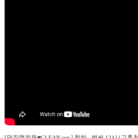
[덕질캡쳐용♥CLEAN ver.] 청하 - 벌써 12시 (고혹