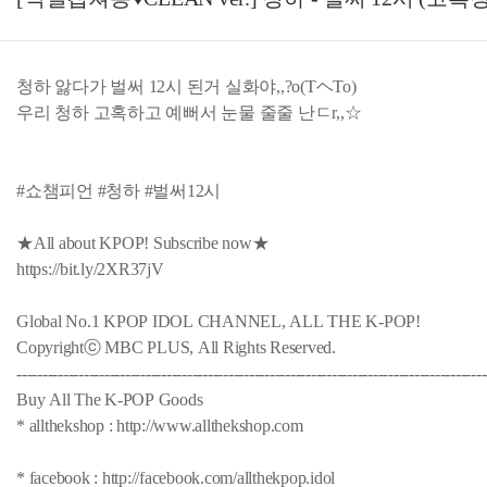
청하 앓다가 벌써 12시 된거 실화야,,?o(TヘTo)
우리 청하 고혹하고 예뻐서 눈물 줄줄 난ㄷr,,☆
#쇼챔피언 #청하 #벌써12시
★All about KPOP! Subscribe now★
https://bit.ly/2XR37jV
Global No.1 KPOP IDOL CHANNEL, ALL THE K-POP!
Copyrightⓒ MBC PLUS, All Rights Reserved.
-------------------------------------------------------------------------------------------
Buy All The K-POP Goods
* allthekshop : http://www.allthekshop.com
* facebook : http://facebook.com/allthekpop.idol