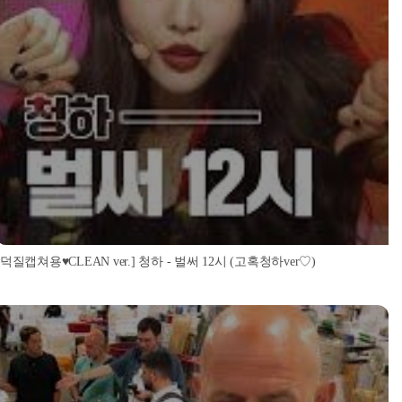
[덕질캡쳐용♥CLEAN ver.] 청하 - 벌써 12시 (고혹청하ver♡)