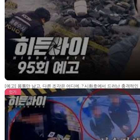
[예고] 몸통만 남고, 다른 조각은 어디에..? 시화호에서 드러난 충격적인
인기