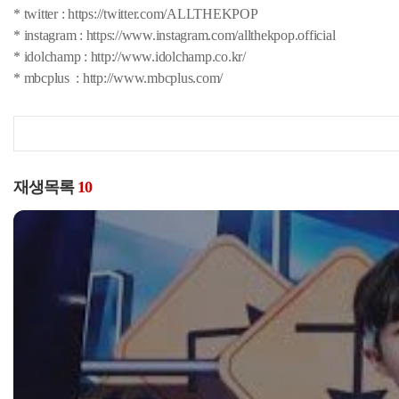
* twitter : https://twitter.com/ALLTHEKPOP
* instagram : https://www.instagram.com/allthekpop.official
* idolchamp : http://www.idolchamp.co.kr/
* mbcplus : http://www.mbcplus.com/
재생목록
10