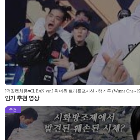
[덕질캡쳐용♥CLEAN ver.] 워너원 트리플포지션 - 캥거루 (Wanna One - Kan
인기 추천 영상
추천