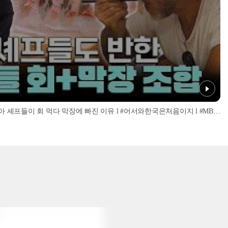
'너무 신선해서 맹맛인데...?' 이탈리아 셰프들이 회 먹다 막장에 빠진 이유 l #어서와한국은처음이지 l #MBCevery1 l EP.437