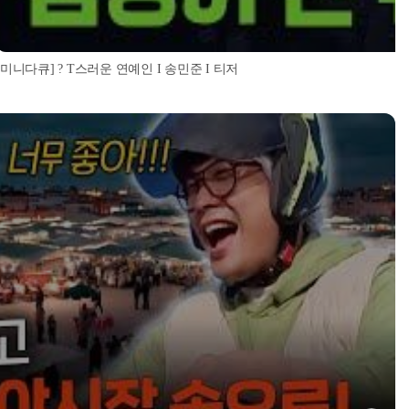
[미니다큐] ? T스러운 연예인 I 송민준 I 티저