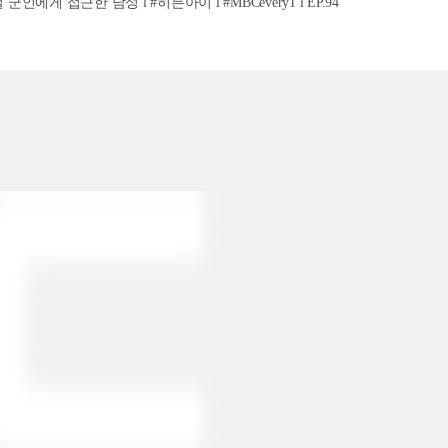
인에게 접근한 남성 l #히든아이 l #MBCevery1 l EP.94