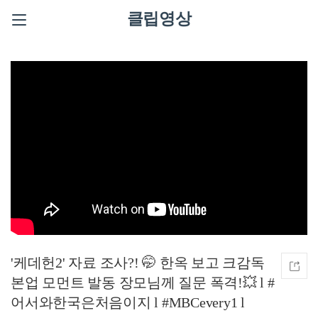
클립영상
'케데헌2' 자료 조사?! 🤭 한옥 보고 크감독
본업 모먼트 발동 장모님께 질문 폭격!💥 l #
어서와한국은처음이지 l #MBCevery1 l