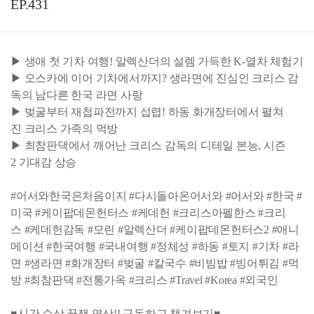
EP.431
▶ 생애 첫 기차 여행! 알렉산더의 설렘 가득한 K-열차 체험기
▶ 오스카에 이어 기차에서까지? 생라면에 진심인 크리스 감
독의 남다른 한국 라면 사랑
▶ 벚굴부터 재첩파전까지 섭렵! 하동 화개장터에서 펼쳐
진 크리스 가족의 먹방
▶ 최참판댁에서 깨어난 크리스 감독의 디테일 본능, 시즌
2 기대감 상승
#어서와한국은처음이지 #다시돌아온어서와 #어서와 #한국 #
미국 #케이팝데몬헌터스 #케데헌 #크리스아펠한스 #크리
스 #케데헌감독 #모린 #알렉산더 #케이팝데몬헌터스2 #애니
메이션 #한국여행 #국내여행 #정체성 #하동 #토지 #기차 #라
면 #생라면 #화개장터 #벚굴 #칼국수 #비빔밥 #빙어튀김 #먹
방 #최참판댁 #전통가옥 #크리스 #Travel #Korea #외국인
♥시간 순삭 꿀잼 영상!! 구독하고 챙겨보기♥