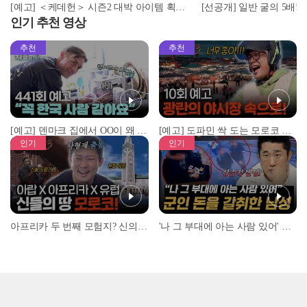
[예고] ＜케데헌＞ 시즌2 대박 아이템 획득?! 하동에서 계속되는 크리스 가족의 정체성
인기 추천 영상
추천
추천
[예고] 덴마크 집에서 OO이 왜 나와...? 이상할 정도로 한국을 사랑하는 우리 형을 제보합니다!
[예고] 도파민 싹 도는 모로코 야시장 투어!
인기
인기
아프리카 두 번째 모험지? 신의 땅 ‘모로코’✈️ l #위대한가이드3 l #MBCevery1 l EP.9
'나 그 부대에 아는 사람 있어' 아들뻘 군인에게 접근한 남성 l #히든아이 l #MBCevery1 l EP.94