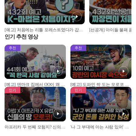
[예고] 처음에는 리틀 포레스트였다가 갑자기 해리포터(?)로 변모한 부자 여행?!
인기 추천 영상
추천
추천
[예고] 덴마크 집에서 OO이 왜 나와...? 이상할 정도로 한국을 사랑하는 우리 형을 제보합니다!
[예고] 도파민 싹 도는 모로코 야시장 투어!
인기
인기
아프리카 두 번째 모험지? 신의 땅 ‘모로코’✈️ l #위대한가이드3 l #MBCevery1 l EP.9
'나 그 부대에 아는 사람 있어' 아들뻘 군인에게 접근한 남성 l #히든아이 l #MBCevery1 l EP.94