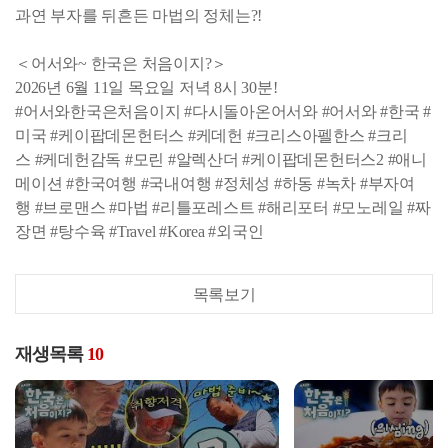
과연 부자를 뒤흔든 마법의 정체는?!
＜어서와~ 한국은 처음이지?＞
2026년 6월 11일 목요일 저녁 8시 30분!
#어서와한국은처음이지 #다시돌아온어서와 #어서와 #한국 #
미국 #케이팝데몬헌터스 #케데헌 #크리스아펠한스 #크리
스 #케데헌감독 #모린 #알렉산더 #케이팝데몬헌터스2 #애니
메이션 #한국여행 #국내여행 #정체성 #하동 #녹차 #부자여
행 #브로맨스 #마법 #리틀포레스트 #해리포터 #모노레일 #짜
장면 #탕수육 #Travel #Korea #외국인
목록보기
재생목록
10