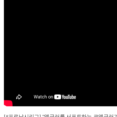
[#프로낚시리그] "앵글러를 서포트하는 코앵글러가 되