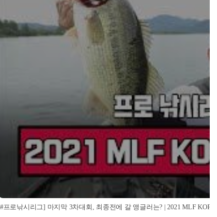
[#프로낚시리그] 마지막 3차대회, 최종전에 갈 앵글러는? | 2021 MLF KO