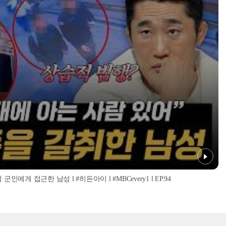
인에게 접근한 남성 l #히든아이 l #MBCevery1 l EP.94