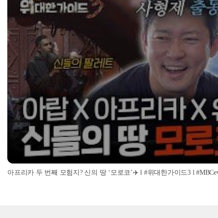
아프리카 두 번째 모험지? 신의 땅 ‘모로코’✈️ l #위대한가이드3 l #MBCevery