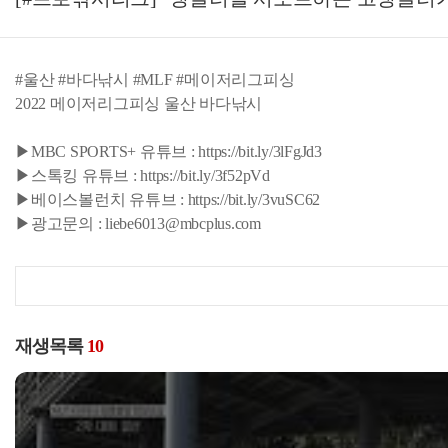
#울산 #바다낚시 #MLF #메이저리그피싱
2022 메이저리그피싱 울산 바다낚시
▶MBC SPORTS+ 유튜브 : https://bit.ly/3lFgJd3
▶스톡킹 유튜브 : https://bit.ly/3f52pVd
▶베이스볼런치 유튜브 : https://bit.ly/3vuSC62
▶광고문의 : liebe6013@mbcplus.com
재생목록
10