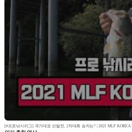
[#프로낚시리그] 국가대표 선발전, 2차대회 승자는? | 2021 MLF KOR