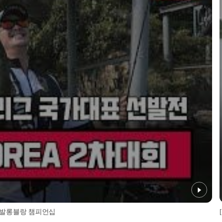
EA 발롱블랑 챔피언십